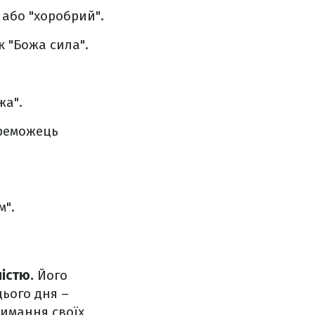
 або "хоробрий".
 "Божа сила".
жа".
ереможець
м".
істю.
Його
цього дня –
римання своїх