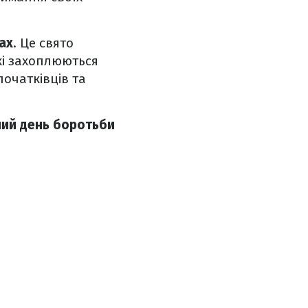
ах
. Це свято
кі захоплюються
початківців та
ий день боротьби