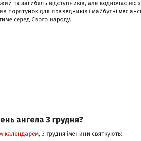
жий та загибель відступників, але водночас ніс з
в порятунок для праведників і майбутні месіансь
име серед Свого народу.
День ангела 3 грудня?
м календарем
, 3 грудня іменини святкують: