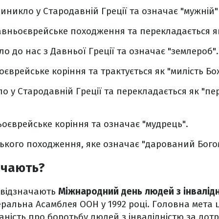
 виникло у Стародавній Греції та означає "мужній"
авньоєврейське походження та перекладається як
 до нас з Давньої Греції та означає "землероб".
єврейське коріння та трактується як "милість Бо
о у Стародавній Греції та перекладається як "п
оєврейське коріння та означає "мудрець".
цького походження, яке означає "дарований Бого
ачають?
 відзначають
Міжнародний день людей з інвалідн
ральна Асамблея ООН у 1992 році. Головна мета 
аність про боротьбу людей з інвалідністю за дот