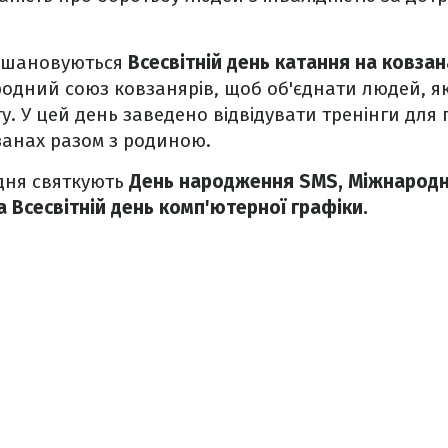
 вшановуються
Всесвітній день катання на ковзан
одний союз ковзанярів, щоб об'єднати людей, я
. У цей день заведено відвідувати тренінги для 
занах разом з родиною.
удня святкують
День народження SMS, Міжнародн
а Всесвітній день комп'ютерної графіки.