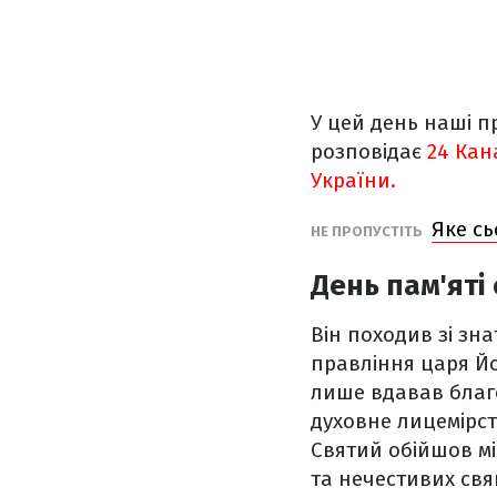
У цей день наші пр
розповідає
24 Кан
України.
Яке сь
НЕ ПРОПУСТІТЬ
День пам'яті
Він походив зі зна
правління царя Йо
лише вдавав благ
духовне лицемірст
Святий обійшов мі
та нечестивих св