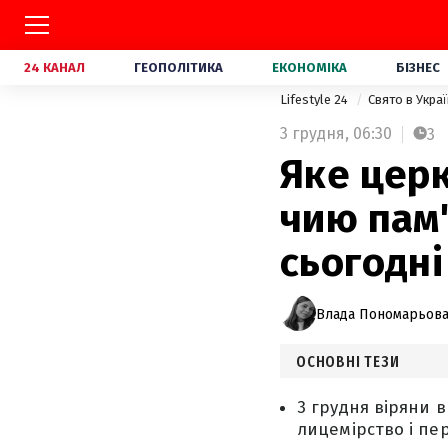
24 КАНАЛ
ГЕОПОЛІТИКА
ЕКОНОМІКА
БІЗНЕС
Lifestyle 24
Свято в Украї
3 грудня,
06:30
3
Яке церк
чию пам
сьогодні
Влада Пономарьов
ОСНОВНІ ТЕЗИ
3 грудня віряни 
лицемірство і пер