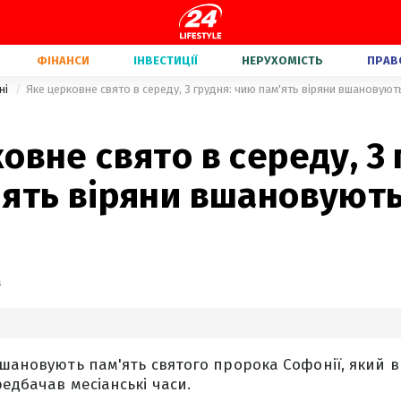
ФІНАНСИ
ІНВЕСТИЦІЇ
НЕРУХОМІСТЬ
ПРАВ
ні
Яке церковне свято в середу, 3 грудня: чию пам'ять віряни вшановуют
овне свято в середу, 3 
'ять віряни вшановуют
а
вшановують пам'ять святого пророка Софонії, який 
едбачав месіанські часи.