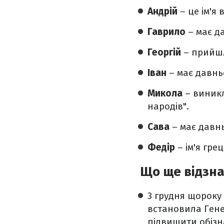
Андрій
– це ім'я
Гаврило
– має д
Георгій
– прийшло
Іван
– має давньо
Микола
– виникл
народів".
Сава
– має давнь
Федір
– ім'я гре
Що ще відзн
3 грудня щороку
встановила Гене
підвищити обізн