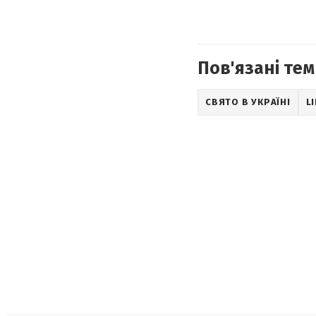
Пов'язані тем
СВЯТО В УКРАЇНІ
L