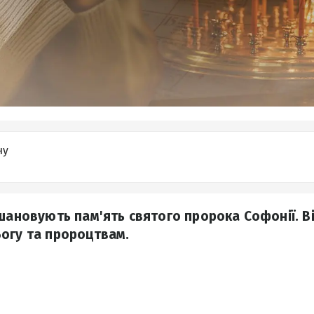
ну
вшановують пам'ять святого пророка Софонії. В
огу та пророцтвам.