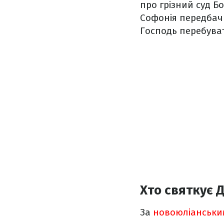
про грізний суд Бо
Софонія передбачи
Господь перебуват
Хто святкує 
За
новоюліанськи