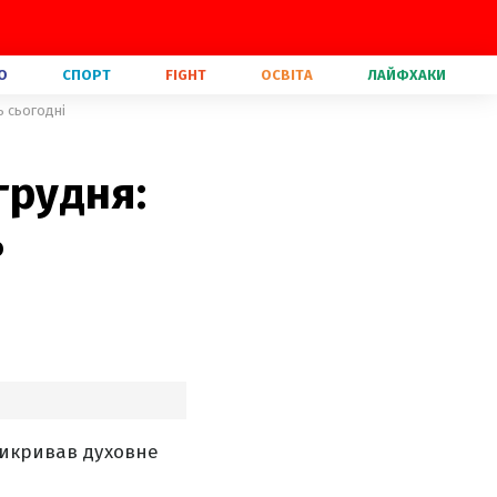
О
СПОРТ
FIGHT
ОСВІТА
ЛАЙФХАКИ
ь сьогодні
грудня:
ь
викривав духовне