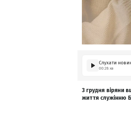
Слухати нови
00:28 хв
3 грудня віряни 
життя служінню Б