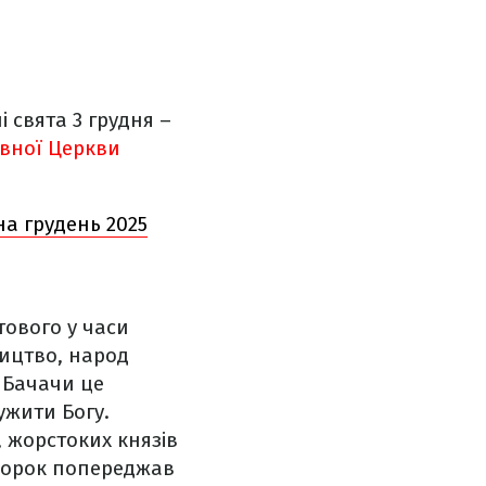
 свята 3 грудня –
вної Церкви
а грудень 2025
тового у часи
ництво, народ
 Бачачи це
ужити Богу.
, жорстоких князів
Пророк попереджав