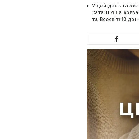
У цей день також
катання на ковз
та Всесвітній де