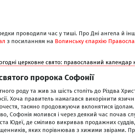
едки проводили час у тиші. Про Дні ангела й інші
ал
з посиланням на
Волинську єпархію Правосла
огодні церковне свято: православний календар н
 святого пророка Софонії
тного роду та жив за шість століть до Різдва Хрис
сії. Хоча правитель намагався викорінити язич
очестя, таємно продовжуючи вклонятися ідолам.
во, Софонія молився і через деякий час почав сл
ста Юдеї, де сміливо викривав продажних суддів
ященників, яких порівнював з хижими звірами. 