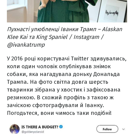
Пухнасті улюбленці Іванки Трамп – Alaskan
Klee Kai та King Spaniel / Instagram /
@ivankatrump
У 2016 році користувачі Twitter здивувались,
коли один чоловік опублікував знімок
собаки, яка нагадувала доньку Дональда
Трампа. На фото світла довга шерсть
тваринки зібрана у хвостик і зафіксована
резинкою. В схожий профіль з такою ж
зачіскою сфотографували й Іванку.
Погодьтеся, вони чимось таки подібні!