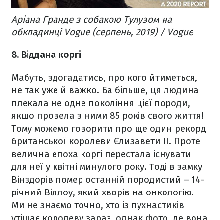
Аріана Гранде з собакою Тулузом на
обкладинці Vogue (серпень, 2019) / Vogue
8. Віддана коргі
Мабуть, здогадатись, про кого йтиметься,
не так уже й важко. Ба більше, ця людина
плекала не одне покоління цієї породи,
якщо провела з ними 85 років свого життя!
Тому можемо говорити про ще один рекорд
британської королеви Єлизавети ІІ. Проте
велична епоха коргі перестала існувати
для неї у квітні минулого року. Тоді в замку
Вінздорів помер останній породистий – 14-
річний Віллоу, який хворів на онкологію.
Ми не знаємо точно, хто із пухнастиків
утішає королеву зараз, однак фото, де вона