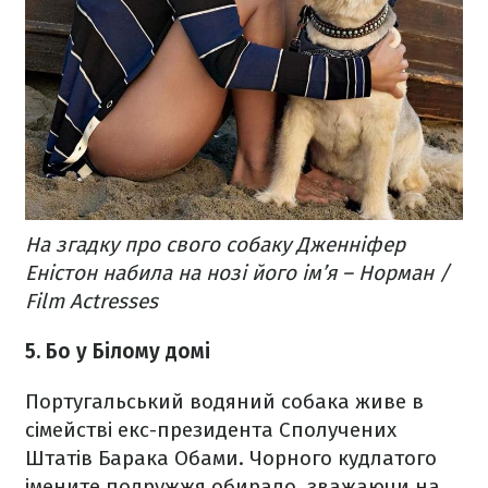
На згадку про свого собаку Дженніфер
Еністон набила на нозі його ім’я – Норман /
Film Actresses
5. Бо у Білому домі
Португальський водяний собака живе в
сімействі екс-президента Сполучених
Штатів Барака Обами. Чорного кудлатого
імените подружжя обирало, зважаючи на