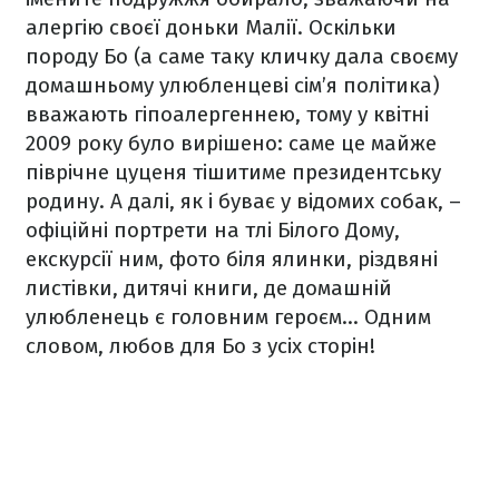
алергію своєї доньки Малії. Оскільки
породу Бо (а саме таку кличку дала своєму
домашньому улюбленцеві сім’я політика)
вважають гіпоалергеннею, тому у квітні
2009 року було вирішено: саме це майже
піврічне цуценя тішитиме президентську
родину. А далі, як і буває у відомих собак, –
офіційні портрети на тлі Білого Дому,
екскурсії ним, фото біля ялинки, різдвяні
листівки, дитячі книги, де домашній
улюбленець є головним героєм… Одним
словом, любов для Бо з усіх сторін!