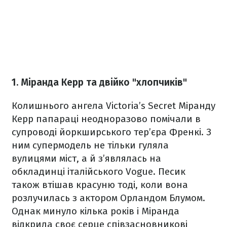
1. Міранда Керр та двійко "хлопчиків"
Колишнього ангела Victoria’s Secret Міранду
Керр папараці неодноразово помічали в
супроводі йоркширського тер’єра Френкі. З
ним супермодель не тільки гуляла
вулицями міст, а й з’являлась на
обкладинці італійського Vogue. Песик
також втішав красуню тоді, коли вона
розлучилась з актором Орландом Блумом.
Однак минуло кілька років і Міранда
відкрила своє серце співзасновникові