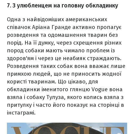
7. З улюбленцем на головну обкладинку
Одна з найвідоміших американських
співачок Аріана Гранде активно пропагує
розведення та одомашнення тварин без
порід. На її думку, через схрещення різних
пород собаки мають чимало проблем із
здоров'ям і через це неабияк страждають.
Розведення таких собак вона вважає лише
примхою людей, що не приносить жодної
користі тваринам. Що цікаво, для
обкладинки іменитого глянцю Vogue вона
взяла і собаку Тулуза, якого колись взяла з
притулку і часто його показує на сторінці в
інстаграмі.