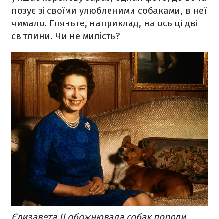
позує зі своїми улюбленими собаками, в неї
чимало. Гляньте, наприклад, на ось ці дві
світлини. Чи не милість?
Єлизавета ІІ обожнювала собак породи