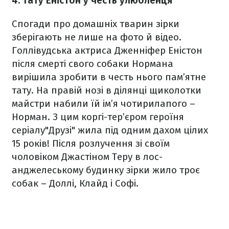
4. Тату Еністон у честь улюбленця
Спогади про домашніх тварин зірки
зберігають не лише на фото й відео.
Голлівудська актриса Дженніфер Еністон
після смерті свого собаки Нормана
вирішила зробити в честь нього пам’ятне
тату. На правій нозі в ділянці щиколотки
майстри набили їй ім’я чотирилапого –
Норман. З цим коргі-тер’єром героїня
серіалу"Друзі" жила під одним дахом цілих
15 років! Після розлучення зі своїм
чоловіком Джастіном Теру в лос-
анджелеському будинку зірки жило троє
собак – Доллі, Клайд і Софі.