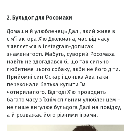
2. Бульдог для Росомахи
Домашній улюбленець Далі, який живе в
сім’ї актора Х’ю Джекмана, час від часу
з’являється в Instagram-дописах
знаменитості. Мабуть, суворий Росомаха
навіть не здогадався б, що так сильно
любитиме цього собаку, якби не його діти.
Прийомні син Оскар і донька Ава таки
переконали батька купити їм
чотирилапого. Відтоді Х’ю проводить
багато часу з їхнім спільним улюбленцем –
не лише вигулює бульдога Далі на повідку,
а й розважає його різними іграми.