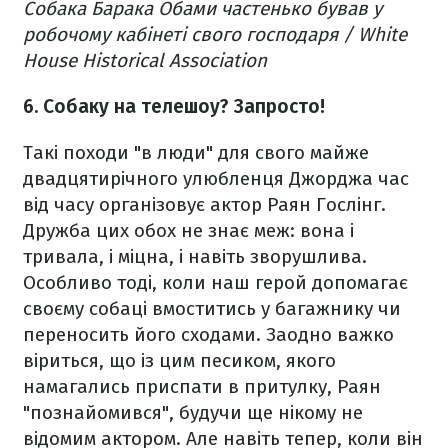
Собака Барака Обами частенько бував у
робочому кабінеті свого господаря / White
House Historical Association
6. Собаку на телешоу? Запросто!
Такі походи "в люди" для свого майже
двадцятирічного улюбленця Джорджа час
від часу організовує актор Раян Гослінг.
Дружба цих обох не знає меж: вона і
тривала, і міцна, і навіть зворушлива.
Особливо тоді, коли наш герой допомагає
своєму собаці вмоститись у багажнику чи
переносить його сходами. Заодно важко
віриться, що із цим песиком, якого
намагались приспати в притулку, Раян
"познайомився", будучи ще нікому не
відомим актором. Але навіть тепер, коли він