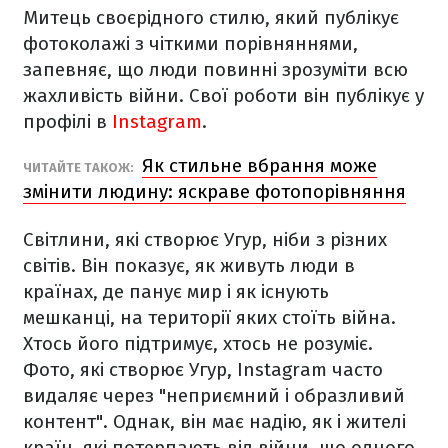
Митець своєрідного стилю, який публікує
фотоколажі з чіткими порівняннями,
запевняє, що люди повинні зрозуміти всю
жахливість війни. Свої роботи він публікує у
профілі в
Instagram
.
Як стильне вбрання може
ЧИТАЙТЕ ТАКОЖ:
змінити людину: яскраве фотопорівняння
Світлини, які створює Угур, ніби з різних
світів. Він показує, як живуть люди в
країнах, де панує мир і як існують
мешканці, на території яких стоїть війна.
Хтось його підтримує, хтось не розуміє.
Фото, які створює Угур, Instagram часто
видаляє через "неприємний і образливий
контент". Однак, він має надію, як і жителі
країн, які потерпають від війни, що одного