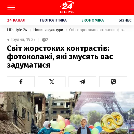
24 КАНАЛ
ГЕОПОЛІТИКА
ЕКОНОМІКА
БІЗНЕС
Lifestyle 24
Новини культури
Світ жорстоких контрастів: фотоколажі, які змусять вас задуматися
4 грудня,
19:37
2
Світ жорстоких контрастів:
фотоколажі, які змусять вас
задуматися