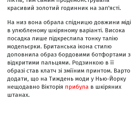
красивий золотий годинник на зап'ясті.
На низ вона обрала спідницю довжини міді
в улюбленому шкіряному варіанті. Висока
посадка лише підкреслила тонку талію
модельєрки. Британська ікона стилю
доповнила образ бордовими ботфортами з
відкритими пальцями. Родзинкою в її
образі став клатч зі зміїним принтом. Варто
додати, що на Тиждень моди у Нью-Йорку
нещодавно Вікторія
прибула
в шкіряних
штанах.