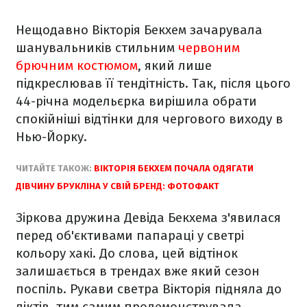
Нещодавно Вікторія Бекхем зачарувала
шанувальників стильним
червоним
брючним костюмом
, який лише
підкреслював її тендітність. Так, після цього
44-річна модельєрка вирішила обрати
спокійніші відтінки для чергового виходу в
Нью-Йорку.
ЧИТАЙТЕ ТАКОЖ:
ВІКТОРІЯ БЕКХЕМ ПОЧАЛА ОДЯГАТИ
ДІВЧИНУ БРУКЛІНА У СВІЙ БРЕНД: ФОТОФАКТ
Зіркова дружина Девіда Бекхема з'явилася
перед об'єктивами папараці у светрі
кольору хакі. До слова, цей відтінок
залишається в трендах вже який сезон
поспіль. Рукави светра Вікторія підняла до
ліктів, тим самим продемонструвала