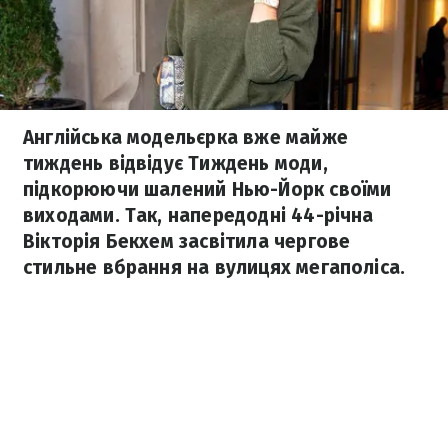
Англійська модельєрка вже майже
тиждень відвідує Тиждень моди,
підкорюючи шалений Нью-Йорк своїми
виходами. Так, напередодні 44-річна
Вікторія Бекхем засвітила чергове
стильне вбрання на вулицях мегаполіса.