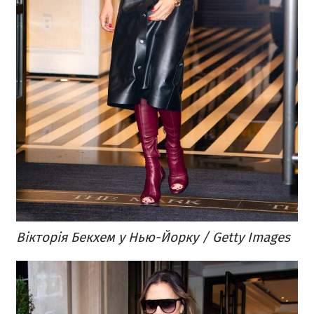
Вікторія Бекхем у Нью-Йорку / Getty Images