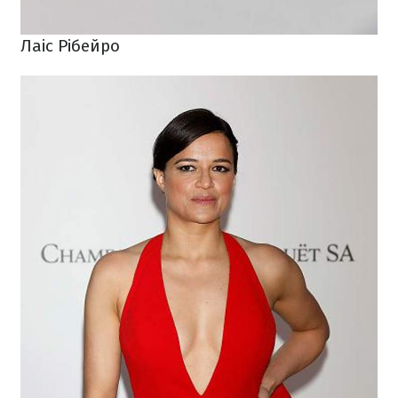
Лаіс Рібейро