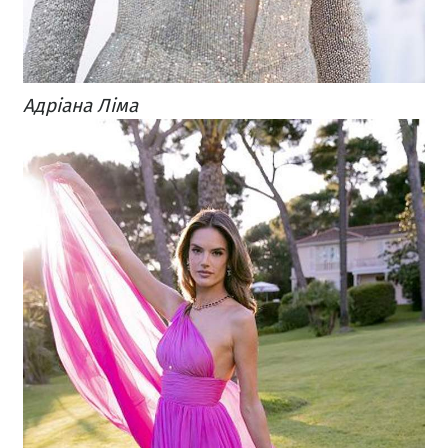
Адріана Ліма