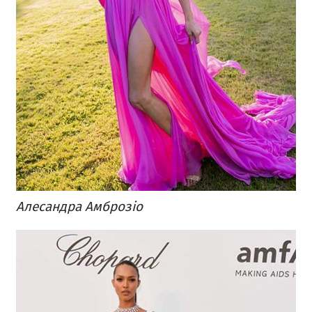
Алесандра Амброзіо