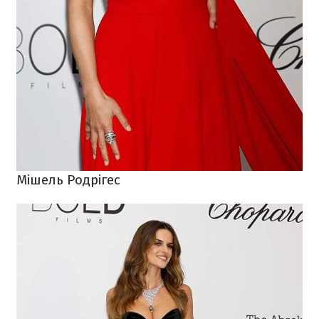
Мішель Родрігес