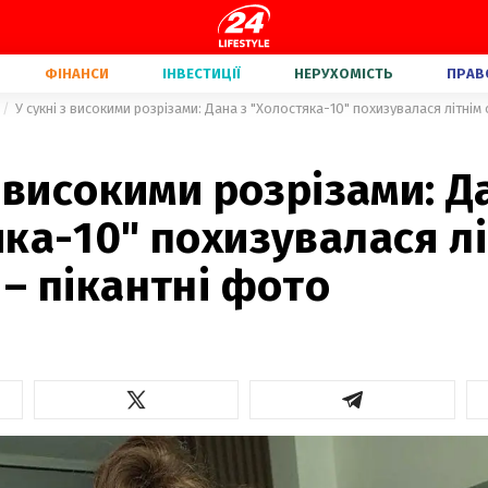
ФІНАНСИ
ІНВЕСТИЦІЇ
НЕРУХОМІСТЬ
ПРАВ
У сукні з високими розрізами: Дана з "Холостяка-10" похизувалася літнім
з високими розрізами: Д
ка-10" похизувалася лі
– пікантні фото