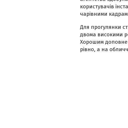
користувачів інс
чарівними кадрам
Для прогулянки с
двома високими ро
Хорошим доповнен
рівно, а на облич