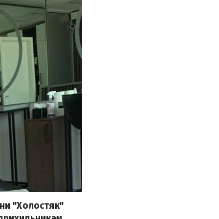
ни "Холостяк"
 прихильникам,