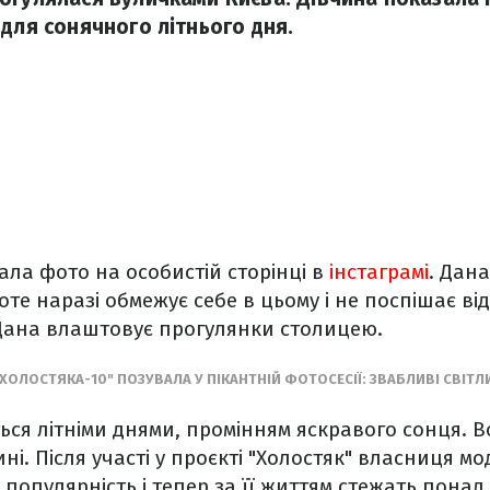
 для сонячного літнього дня.
ала фото на особистій сторінці в
інстаграмі
. Дан
те наразі обмежує себе в цьому і не поспішає ві
Дана влаштовує прогулянки столицею.
"ХОЛОСТЯКА-10" ПОЗУВАЛА У ПІКАНТНІЙ ФОТОСЕСІЇ: ЗВАБЛИВІ СВІТЛ
ся літніми днями, промінням яскравого сонця. Во
ні. Після участі у проєкті "Холостяк" власниця м
 популярність і тепер за її життям стежать понад