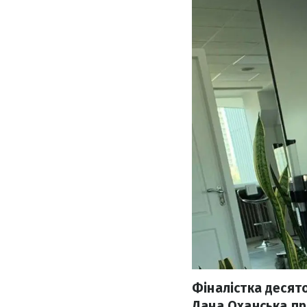
Фіналістка десят
Дана Оханська пр