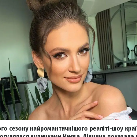
ого сезону найромантичнішого реаліті-шоу краї
огулялася вуличками Києва. Дівчина показала