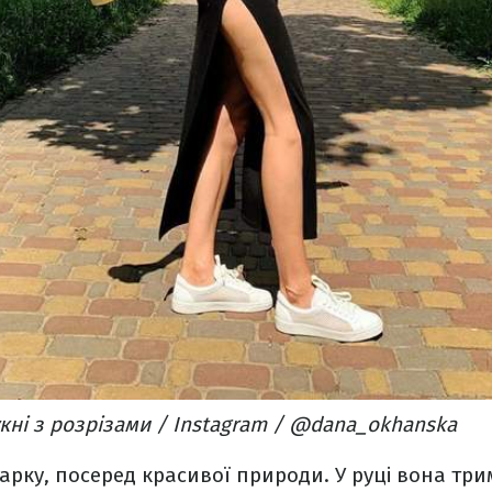
укні з розрізами / Instagram / @dana_okhanska
арку, посеред красивої природи. У руці вона т