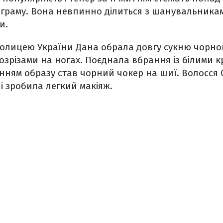
таграму. Вона невпинно ділиться з шанувальник
и.
толицею України Дана обрала довгу сукню чорног
зрізами на ногах. Поєднала вбрання із білими к
ням образу став чорний чокер на шиї. Волосся 
чі зробила легкий макіяж.