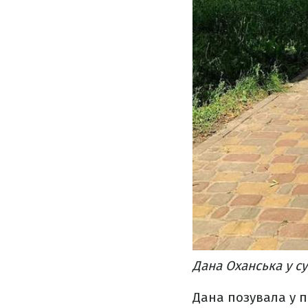
Дана Оханська у с
Дана позувала у п