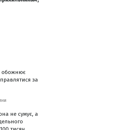
а обожнює
дправлятися за
ИНИ
на не сумує, а
одельного
 100 тисяч