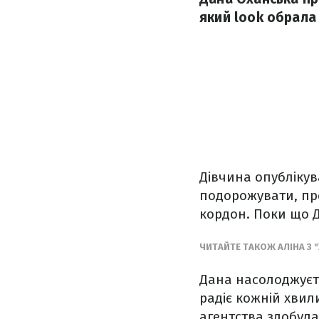
який look обрала
Дівчина опублікув
подорожувати, про
кордон. Поки що 
ЧИТАЙТЕ ТАКОЖ АЛІНА З 
Дана насолоджуєть
радіє кожній хвили
агентства здобула