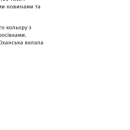
ами новинами та
о кольору з
росівками.
Оханська вклала