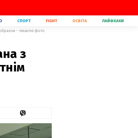
О
СПОРТ
FIGHT
ОСВІТА
ЛАЙФХАКИ
 образом – пікантні фото
ана з
тнім