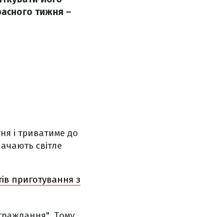
расного тижня –
ня і триватиме до
начають світле
ів приготування з
страждання". Тому