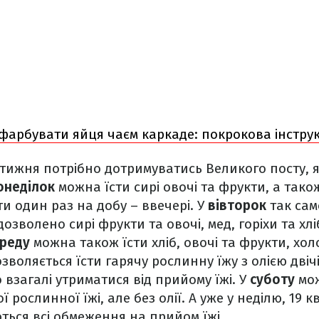
фарбувати яйця чаєм каркаде: покрокова інструк
 тижня потрібно дотримуватись Великого посту, я
онеділок
можна їсти сирі овочі та фрукти, а також 
ти один раз на добу – ввечері. У
вівторок
так само
озволено сирі фрукти та овочі, мед, горіхи та хлі
реду
можна також їсти хліб, овочі та фрукти, хол
зволяється їсти гарячу рослинну їжу з олією двічі
 взагалі утриматися від прийому їжі. У
суботу
мож
 рослинної їжі, але без олії. А уже у неділю, 19 кв
ться всі обмеження на прийом їжі.