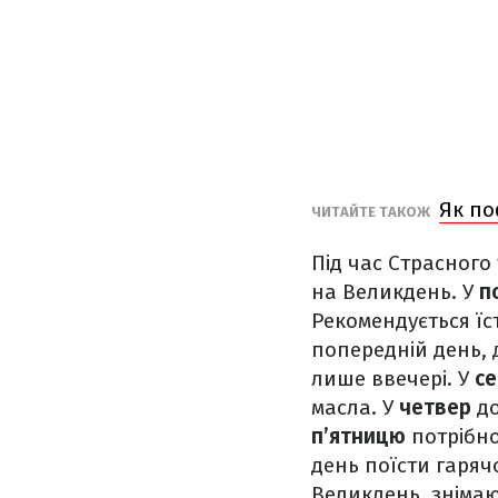
Як по
ЧИТАЙТЕ ТАКОЖ
Під час Страсного
на Великдень. У
п
Рекомендується їс
попередній день, д
лише ввечері. У
се
масла. У
четвер
до
п’ятницю
потрібно
день поїсти гарячої
Великдень, знімаю