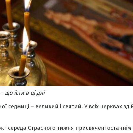
 що їсти в ці дні
ої седмиці – великий і святий. У всіх церквах зд
ок і середа Страсного тижня присвячені останнім 