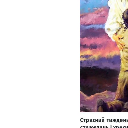
Страсний тиждень 
страждань і хресн