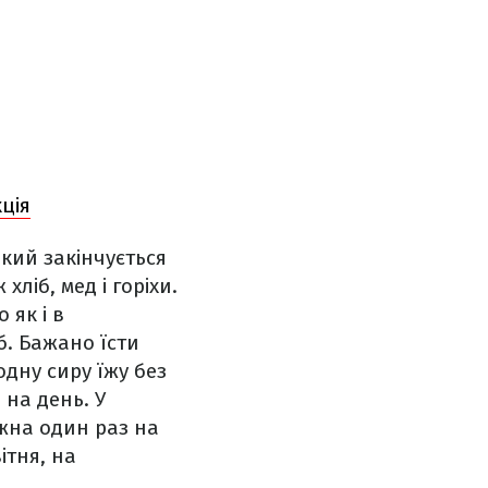
ція
кий закінчується
хліб, мед і горіхи.
 як і в
б. Бажано їсти
одну сиру їжу без
 на день. У
на один раз на
ітня, на