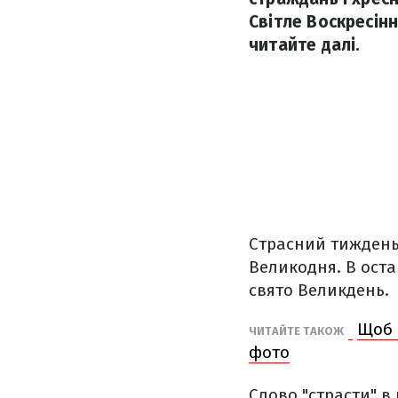
Світле Воскресін
читайте далі.
Страсний тиждень 
Великодня. В оста
свято Великдень.
Щоб 
ЧИТАЙТЕ ТАКОЖ
фото
Слово "страсти" в 