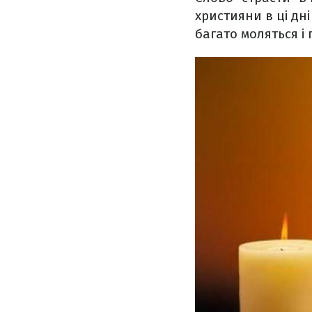
християни в ці дн
багато моляться і 