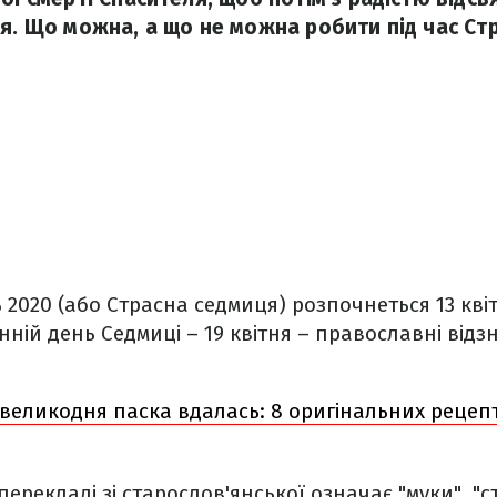
ня. Що можна, а що не можна робити під час Ст
2020 (або Страсна седмиця) розпочнеться 13 квіт
нній день Cедмиці – 19 квітня – православні відз
великодня паска вдалась: 8 оригінальних рецепт
перекладі зі старослов'янської означає "муки", "