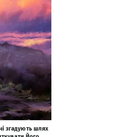
ючі згадують шлях
вяткувати Його