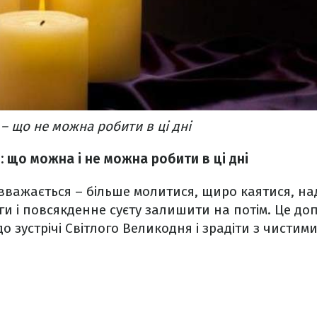
– що не можна робити в ці дні
 що можна і не можна робити в ці дні
 вважається – більше молитися, щиро каятися, н
ги і повсякденне суєту залишити на потім. Це д
о зустрічі Світлого Великодня і зрадіти з чистим