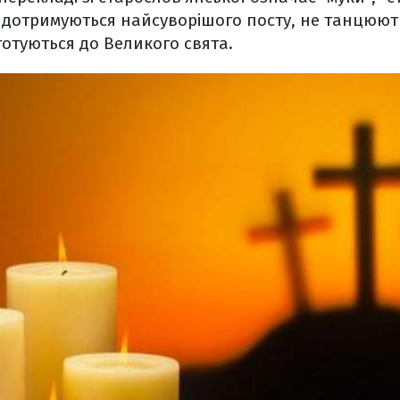
і дотримуються найсуворішого посту, не танцюють
готуються до Великого свята.