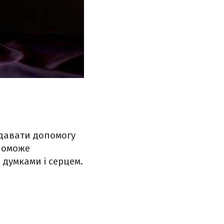
адавати допомогу
опоможе
и думками і серцем.