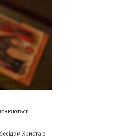
ійснюються
бесідам Христа з