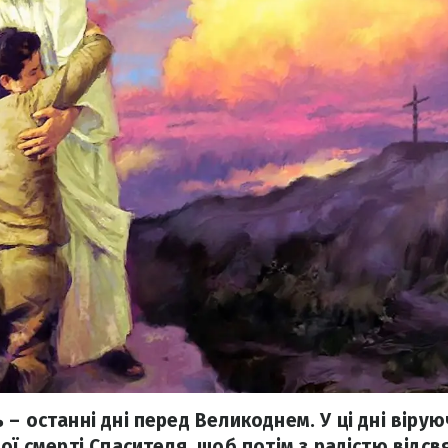
– останні дні перед Великоднем. У ці дні віру
ої смерті Спасителя, щоб потім з радістю відс