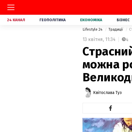
24 КАНАЛ
ГЕОПОЛІТИКА
ЕКОНОМІКА
БІЗНЕС
Lifestyle 24
Традиції
С
13 квітня,
11:34
4
Страсний
можна ро
Великод
Квітослава Туз