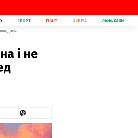
О
СПОРТ
FIGHT
ОСВІТА
ЛАЙФХАКИ
еликоднем
на і не
ед