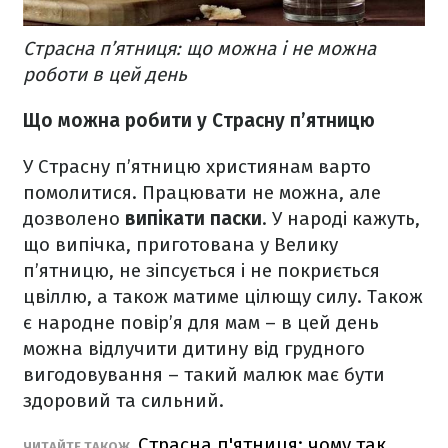
Страсна п’ятниця: що можна і не можна
роботи в цей день
Що можна робити у Страсну п’ятницю
У Страсну п’ятницю християнам варто
помолитися. Працювати не можна, але
дозволено
випікати паски
. У народі кажуть,
що випічка, приготована у Велику
п’ятницю, не зіпсується і не покриється
цвіллю, а також матиме цілющу силу. Також
є народне повір’я для мам – в цей день
можна відлучити дитину від грудного
вигодовування – такий малюк має бути
здоровий та сильний.
Страсна п'ятниця: чому так
ЧИТАЙТЕ ТАКОЖ