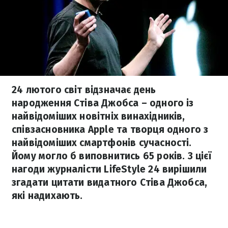
24 лютого світ відзначає день
народження Стіва Джобса – одного із
найвідоміших новітніх винахідників,
співзасновника Apple та творця одного з
найвідоміших смартфонів сучасності.
Йому могло б виповнитись 65 років. З цієї
нагоди журналісти LifeStyle 24 вирішили
згадати цитати видатного Стіва Джобса,
які надихають.