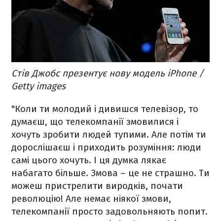
Стів Джобс презентує нову модель iPhone /
Getty images
"Коли ти молодий і дивишся телевізор, то
думаєш, що телекомпанії змовилися і
хочуть зробити людей тупими. Але потім ти
дорослішаєш і приходить розуміння: люди
самі цього хочуть. І ця думка лякає
набагато більше. Змова – це не страшно. Ти
можеш пристрелити виродків, почати
революцію! Але немає ніякої змови,
телекомпанії просто задовольняють попит.