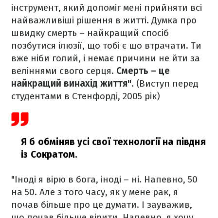
інструмент, який допоміг мені прийняти всі
найважливіші рішення в житті. Думка про
швидку смерть – найкращий спосіб
позбутися ілюзії, що тобі є що втрачати. Ти
вже ніби голий, і немає причини не йти за
веліннями свого серця.
Смерть – це
найкращий винахід життя"
.
(Виступ перед
студентами в Стенфорді, 2005 рік)
Я б обміняв усі свої технології на півдня
із Сократом.
"Іноді я вірю в бога, іноді – ні. Напевно, 50
на 50. Але з того часу, як у мене рак, я
почав більше про це думати. І зауважив,
що почав більше вірити. Напевно, я хочу