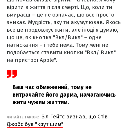
вірити в життя після смерті. Що, коли ти
вмираєш – це не означає, що все просто
зникає. Мудрість, яку ти акумулював. Якось
все це продовжує жити, але іноді я думаю,
що це, як кнопка "Вкл/Викл" – одне
натискання – і тебе нема. Тому мені не
подобається ставити кнопки "Вкл/ Викл"
на пристрої Apple".
Ваш час обмежений, тому не
витрачайте його дарма, намагаючись
жити чужим життям.
Біл Гейтс визнав, що Стів
ЧИТАЙТЕ ТАКОЖ:
Джобс був "крутішим"