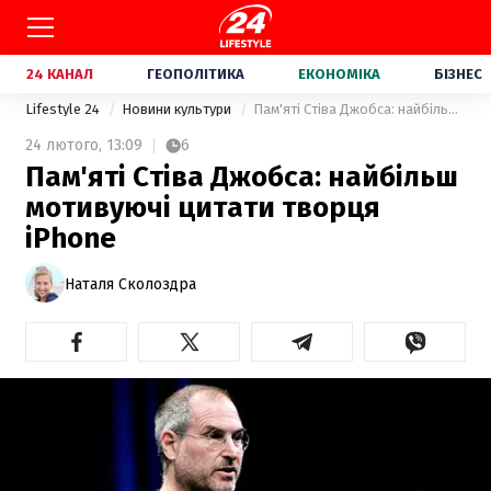
24 КАНАЛ
ГЕОПОЛІТИКА
ЕКОНОМІКА
БІЗНЕС
Lifestyle 24
Новини культури
Пам'яті Стіва Джобса: найбільш мотивуючі цитати творця iPhone
24 лютого,
13:09
6
Пам'яті Стіва Джобса: найбільш
мотивуючі цитати творця
iPhone
Наталя Сколоздра