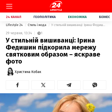
24 КАНАЛ
ГЕОПОЛІТИКА
ЕКОНОМІКА
БІЗНЕС
Lifestyle 24
Стиль і мода
У стильній вишиванці: Ірина Федишин підкорила мережу святковим образом – яскраве фото
29 червня,
13:34
1
У стильній вишиванці: Ірина
Федишин підкорила мережу
святковим образом – яскраве
фото
Христина Кобак