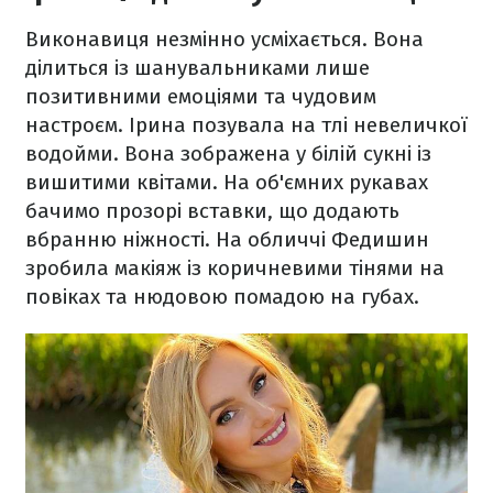
Виконавиця незмінно усміхається. Вона
ділиться із шанувальниками лише
позитивними емоціями та чудовим
настроєм. Ірина позувала на тлі невеличкої
водойми. Вона зображена у білій сукні із
вишитими квітами. На об'ємних рукавах
бачимо прозорі вставки, що додають
вбранню ніжності. На обличчі Федишин
зробила макіяж із коричневими тінями на
повіках та нюдовою помадою на губах.