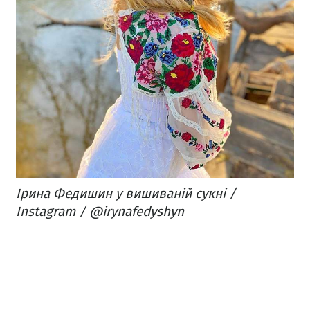
Ірина Федишин у вишиваній сукні /
Instagram / @irynafedyshyn