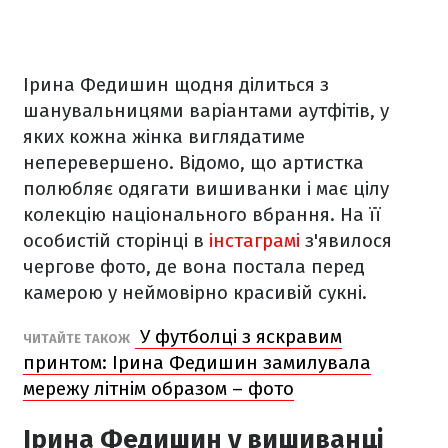
Ірина Федишин щодня ділиться з
шанувальницями варіантами аутфітів, у
яких кожна жінка виглядатиме
неперевершено. Відомо, що артистка
полюбляє одягати вишиванки і має цілу
колекцію національного вбрання. На її
особистій сторінці в
інстаграмі
з'явилося
чергове фото, де вона постала перед
камерою у неймовірно красивій сукні.
У футболці з яскравим
ЧИТАЙТЕ ТАКОЖ
принтом: Ірина Федишин замилувала
мережу літнім образом – фото
Ірина Федишин у вишиванці