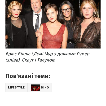
Брюс Вілліс і Демі Мур з дочками Румер
(зліва), Скаут і Талулою
Пов'язані теми:
LIFESTYLE
КІНО