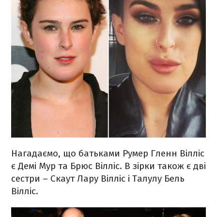
Нагадаємо, що батьками Румер Гленн Вілліс
є Демі Мур та Брюс Вілліс. В зірки також є дві
сестри – Скаут Лару Вілліс і Талулу Бель
Вілліс.