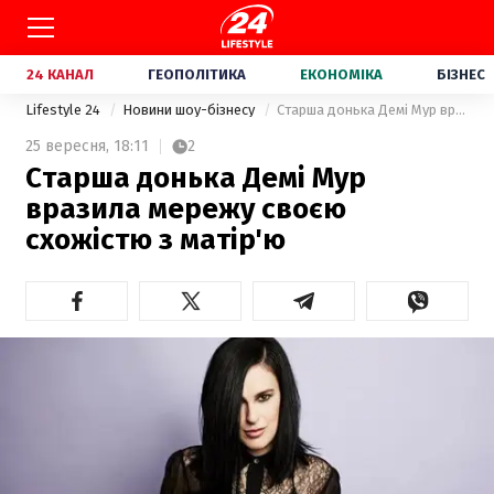
24 КАНАЛ
ГЕОПОЛІТИКА
ЕКОНОМІКА
БІЗНЕС
Lifestyle 24
Новини шоу-бізнесу
Старша донька Демі Мур вразила мережу своєю схожістю з матір'ю
25 вересня,
18:11
2
Старша донька Демі Мур
вразила мережу своєю
схожістю з матір'ю