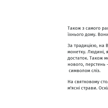
Також з самого р
їхнього дому. Вон
За традицією, на 
монетку. Людині, 
достаток. Також м
нового, перстень 
символом сліз.
На святковому сто
м'ясні страви. Ос