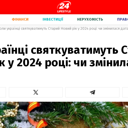
ФІНАНСИ
ІНВЕСТИЦІЇ
НЕРУХОМІСТЬ
ПРАВ
оли українці святкуватимуть Старий Новий рік у 2024 році: чи змінилася дат
аїнці святкуватимуть 
к у 2024 році: чи зміни