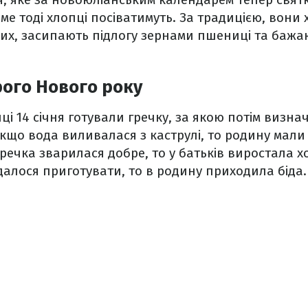
аме тоді хлопці посіватимуть. За традицією, вони 
мих, засипають підлогу зернами пшениці та бажа
рого Нового року
ці 14 січня готували гречку, за якою потім визн
 якщо вода виливалася з каструлі, то родину мали
речка зварилася добре, то у батьків виростала 
алося приготувати, то в родину приходила біда