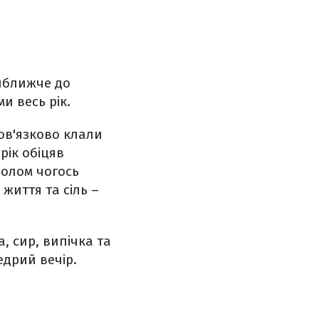
йближче до
и весь рік.
ов'язково клали
рік обіцяв
волом чогось
життя та сіль –
, сир, випічка та
Щедрий вечір.