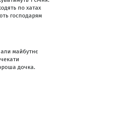
ходять по хатах
ють господарям
ачали майбутнє
 чекати
хороша дочка.
.