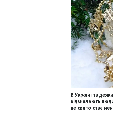
В Україні та деяк
відзначають люди
це свято стає мен