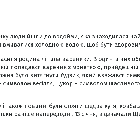
анку люди йшли до водойми, яка знаходилася на
и вмивалися холодною водою, щоб бути здоровим
Василя родина ліпила вареники. В один із них об
якій попадався вареник з монеткою, прийдешній 
ожна було витягнути ґудзик, який вважався сим
– символом весілля, цукор – символом щасливого 
лі також повинні були стояти щедра кутя, ковбаса
кільки раніше напередодні, 13 січня, відзначали 