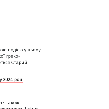
вою подією у цьому
ої греко-
еться Старий
у 2024 році
ень також
уватимуть 1 січня.