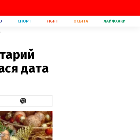
О
СПОРТ
FIGHT
ОСВІТА
ЛАЙФХАКИ
а
Старий
лася дата