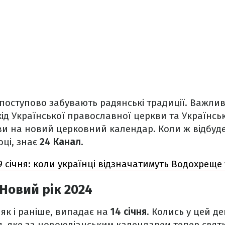
и поступово забувають радянські традиції. Важли
хід Української православної церкви та Українськ
ви на новий церковний календар. Коли ж відбуд
оці, знає
24 Канал
.
9 січня: коли українці відзначатимуть Водохреще 
Новий рік 2024
 як і раніше, випадає на
14 січня
. Колись у цей д
, яке за новоюліанським календарем тепер святк