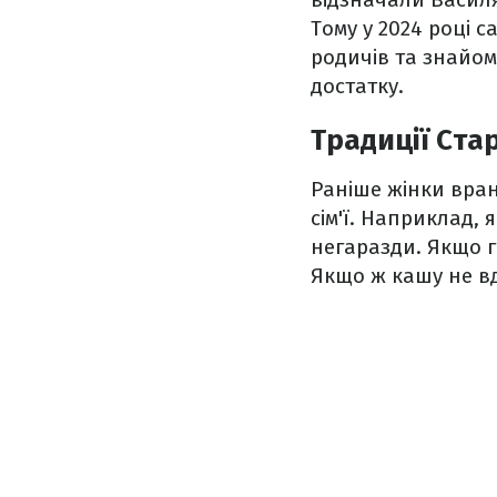
Тому у 2024 році с
родичів та знайо
достатку.
Традиції Ста
Раніше жінки вран
сім'ї. Наприклад,
негаразди. Якщо г
Якщо ж кашу не вд