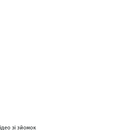
ідео зі зйомок