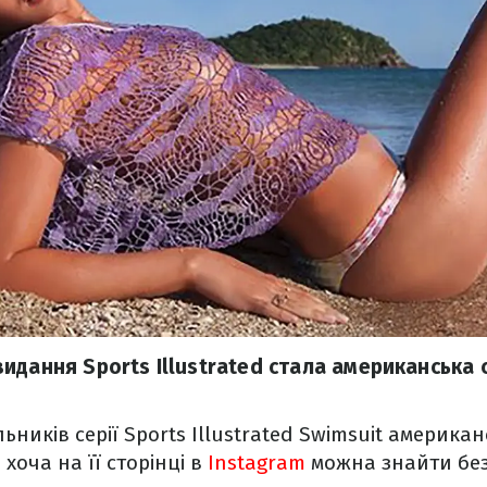
идання Sports Illustrated стала американська
ьників серії Sports Illustrated Swimsuit америка
хоча на її сторінці в
Instagram
можна знайти без