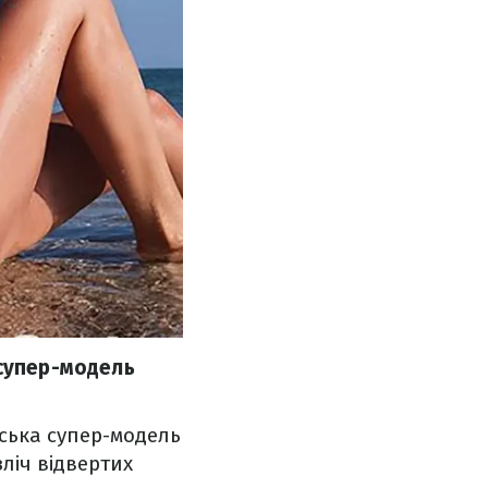
 супер-модель
нська супер-модель
ліч відвертих