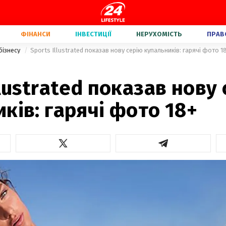
ФІНАНСИ
ІНВЕСТИЦІЇ
НЕРУХОМІСТЬ
ПРАВ
бізнесу
Sports Illustrated показав нову серію купальників: гарячі фото 1
llustrated показав нову
ків: гарячі фото 18+