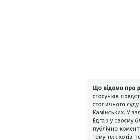
Що відомо про р
стосунків предст
столичного суду
Камінських. У за
Едгар у своєму б
публічно комент
тому теж хотів п