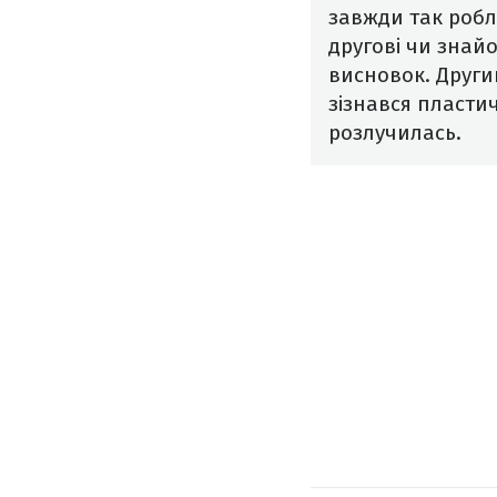
завжди так робл
другові чи знайо
висновок. Други
зізнався пластич
розлучилась.