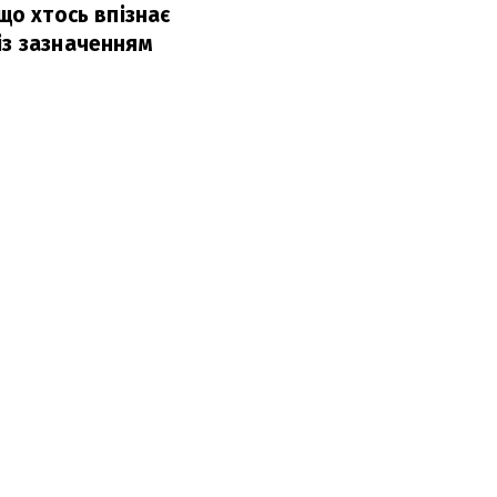
що хтось впізнає
із зазначенням