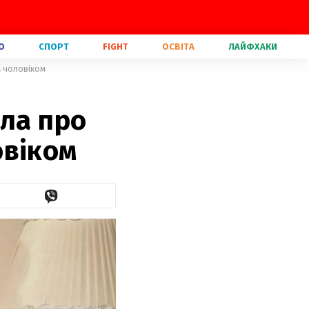
О
СПОРТ
FIGHT
ОСВІТА
ЛАЙФХАКИ
м чоловіком
ила про
овіком