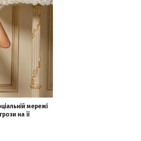
оціальній мережі
рози на її