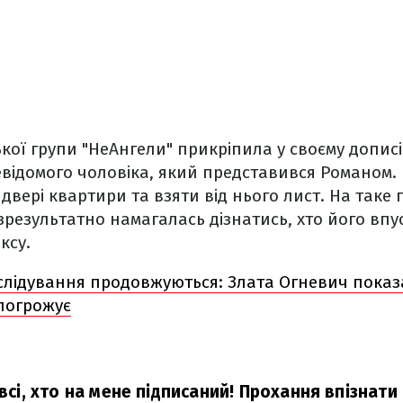
кої групи "НеАнгели" прикріпила у своєму дописі
відомого чоловіка, який представився Романом. 
 двері квартири та взяти від нього лист. На таке
зрезультатно намагалась дізнатись, хто його впу
ксу.
слідування продовжуються: Злата Огневич пока
 погрожує
 всі, хто на мене підписаний! Прохання впізнат