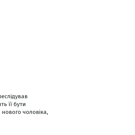
реслідував
ть її бути
 нового чоловіка,