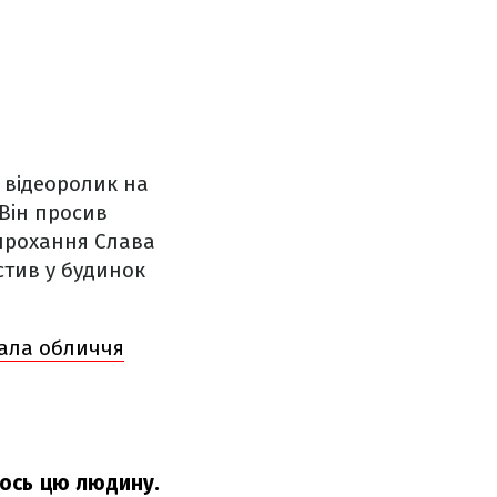
 відеоролик на
Він просив
 прохання Слава
стив у будинок
зала обличчя
и ось цю людину.