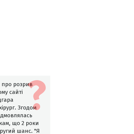
 про розрив
ому сайті
дгара
хірург. Згодом
ідмовлялась
кам, що 2 роки
другий шанс. "Я