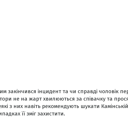
чим закінчився інцидент та чи справді чоловік пе
тори не на жарт хвилюються за співачку та прося
які з них навіть рекомендують шукати Камінській
падках її зміг захистити.