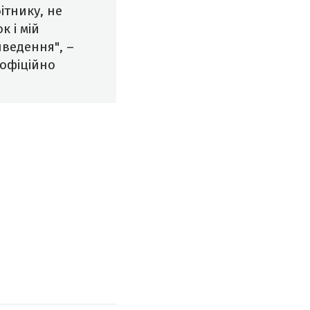
ітнику, не
к і мій
иведення", –
 офіційно