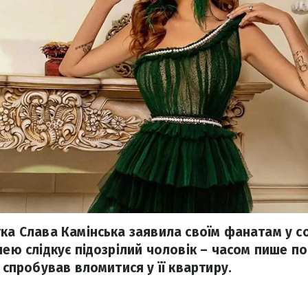
тка Слава Камінська заявила своїм фанатам у с
нею слідкує підозрілий чоловік – часом пише пог
ь спробував вломитися у її квартиру.