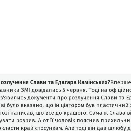
озлучення Слави та Едагара Камінських?
Вперше
авники ЗМІ довідались 5 червня. Тоді на офіційн
 з'явились документи про розлучення Слави та Е
яві було вказано, що ініціатором був пластичний 
лозі написав, що все до кращого.
Сама ж Слава в
увати розрив. А от її чоловік пояснив прихильни
окласти край стосункам. Але тоді він дав шлюбу 