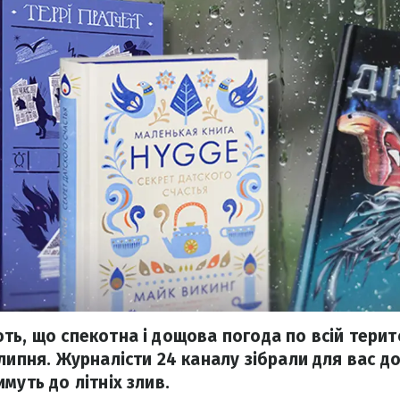
ть, що спекотна і дощова погода по всій терито
липня. Журналісти 24 каналу зібрали для вас доб
муть до літніх злив.