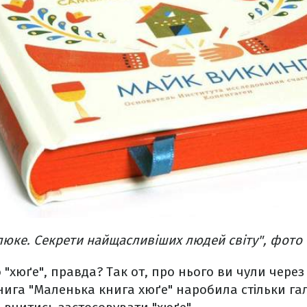
юке. Секрети найщасливіших людей світу", фото – 
 "хюґе", правда? Так от, про нього ви чули через
ига "Маленька книга хюґе" наробила стільки гал