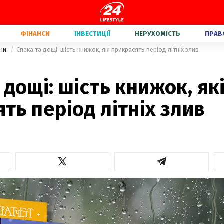
ФІНАНСИ
ІНВЕСТИЦІЇ
НЕРУХОМІСТЬ
ПРАВ
їни
Спека та дощі: шість книжок, які прикрасять період літніх злив
 дощі: шість книжок, як
ть період літніх злив