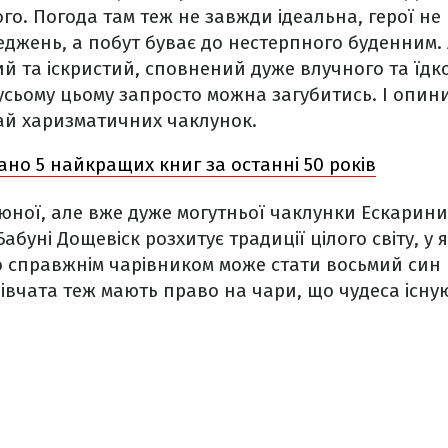
го. Погода там теж не завжди ідеальна, герої не
джень, а побут буває до нестерпного буденним. А
гкий та іскристий, сповнений дуже влучного та їдко
 усьому цьому запросто можна загубитись. І опини
рай харизматичних чаклунок.
но 5 найкращих книг за останні 50 років
я юної, але вже дуже могутньої чаклунки Ескарини
абуні Дощевіск розхитує традиції цілого світу, у 
 справжнім чарівником може стати восьмий син 
дівчата теж мають право на чари, що чудеса існую