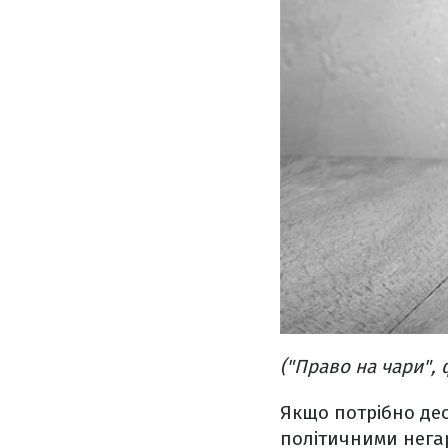
("Право на чари", 
Якщо потрібно десь
політичними негар