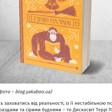
фото – blog.yakaboo.ua)
 заховатись від реальності, із її нестабільною п
аздами та сірими буднями – то Дискосвіт Террі 