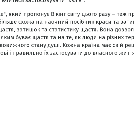
 вчитись застосовувати "хюґе".
", який пропонує Вікінг світу цього разу – теж п
ільше схожа на наочний посібник краси та затиш
щастя, затишок та статистику щастя. Вона дозво
 яким буває щастя та на те, як люди на різних те
вовижного стану душі. Кожна країна має свій рец
ові і правильно їх застосувати до власного життя