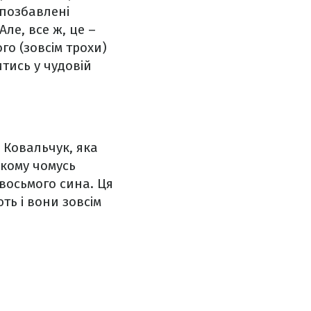
 позбавлені
ле, все ж, це –
го (зовсім трохи)
тись у чудовій
 Ковальчук, яка
якому чомусь
восьмого сина. Ця
ть і вони зовсім