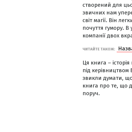
створений для цьо
звичних нам упере
світ магії. Він ле
почуття гумору. В
компанії двох вк
Назва
ЧИТАЙТЕ ТАКОЖ:
Ця книга – історі
під керівництвом Б
звикли думати, що
книга про те, що 
поруч.