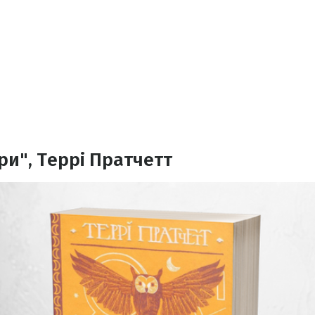
ри", Террі Пратчетт