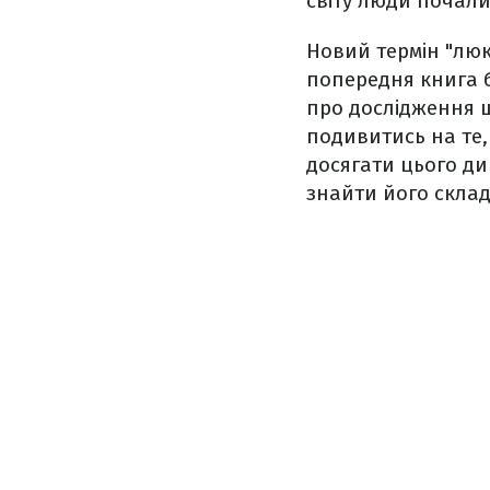
світу люди почали
Новий термін "люке
попередня книга б
про дослідження 
подивитись на те,
досягати цього ди
знайти його склад