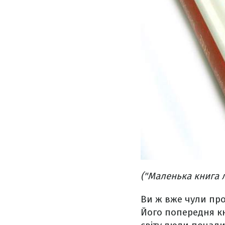
("Маленька книга л
Ви ж вже чули про
Його попередня кн