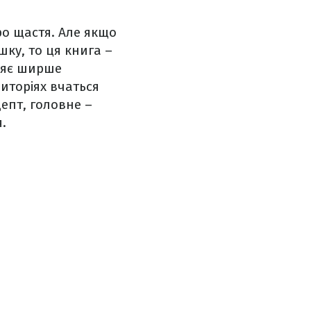
ро щастя. Але якщо
ку, то ця книга –
ляє ширше
риторіях вчаться
епт, головне –
.