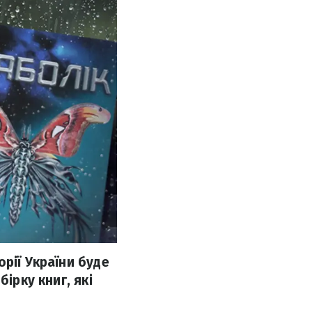
рії України буде
ірку книг, які