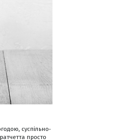
огодою, суспільно-
Пратчетта просто