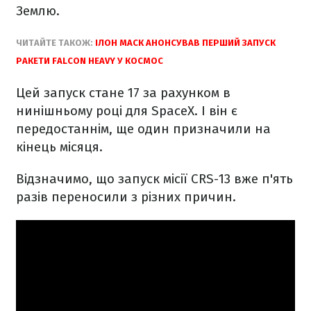
Землю.
ЧИТАЙТЕ ТАКОЖ:
ІЛОН МАСК АНОНСУВАВ ПЕРШИЙ ЗАПУСК
РАКЕТИ FALCON HEAVY У КОСМОС
Цей запуск стане 17 за рахунком в
нинішньому році для SpaceX. І він є
передостаннім, ще один призначили на
кінець місяця.
Відзначимо, що запуск місії CRS-13 вже п'ять
разів переносили з різних причин.