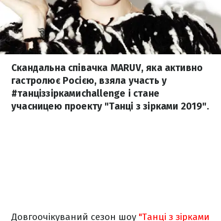
Скандальна співачка MARUV, яка активно
гастролює Росією, взяла участь у
#танціззіркамиchallenge і стане
учасницею проекту "Танці з зірками 2019".
Довгоочікуваний сезон шоу
"Танці з зірками