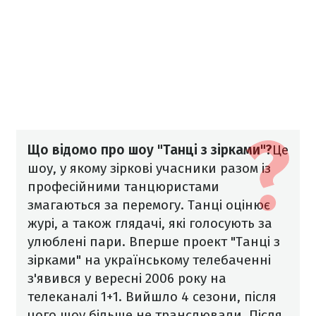
Що відомо про шоу "Танці з зірками"?
Це
шоу, у якому зіркові учасники разом із
професійними танцюристами
змагаються за перемогу. Танці оцінює
журі, а також глядачі, які голосують за
улюблені пари. Вперше проект "Танці з
зірками" на українському телебаченні
з'явився у вересні 2006 року на
телеканалі 1+1.
Вийшло 4 сезони, після
чого шоу більше не транслювали. Після