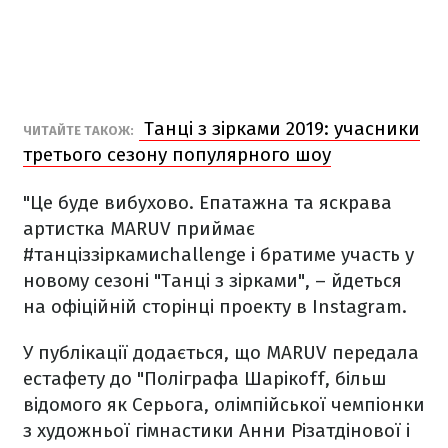
Танці з зірками 2019: учасники
ЧИТАЙТЕ ТАКОЖ:
третього сезону популярного шоу
"Це буде вибухово. Епатажна та яскрава
артистка MARUV приймає
#танціззіркамиchallenge і братиме участь у
новому сезоні "Танці з зірками", – йдеться
на офіційній сторінці проекту в Instagram.
У публікації додається, що MARUV передала
естафету до "Поліграфа Шарікоff, більш
відомого як Серьога, олімпійської чемпіонки
з художньої гімнастики Анни Різатдінової і