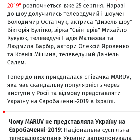
2019"
розпочнеться вже 25 серпня. Наразі
до шоу долучились телеведучий і шоумен
Володимир Остапчук, актриса "Дизель шоу"
Вікторія Булітко, зірка "Свінгерів" Михайло
Кукуюк, телеведучі Надія Матвєєва та
Людмила Барбір, актори Олексій Яровенко
та Ксенія Мішина, телеведучий Даніель
Салем.
Тепер до них приєдналася співачка MARUV,
яка має скандальну популярність через
виступи у Росії та відмову представляти
Україну на Євробаченні-2019 в Ізраїлі.
Чому MARUV не представляла Україну на
Євробаченні-2019:
Національна суспільна
телерадіокомпанія України запропонувала