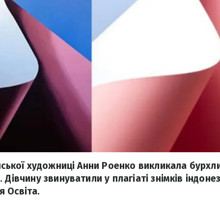
їнської художниці Анни Роенко викликала бурхл
 Дівчину звинуватили у плагіаті знімків індоне
 Освіта.