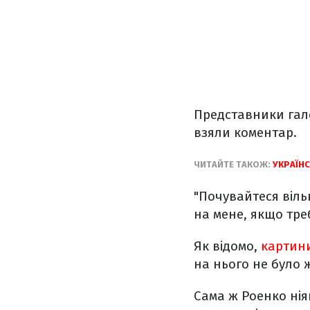
Представники галер
взяли коментар.
ЧИТАЙТЕ ТАКОЖ:
УКРАЇНС
"Почувайтеся віль
на мене, якщо треб
Як відомо,
картини
на нього не було
Сама ж Роенко ніяк