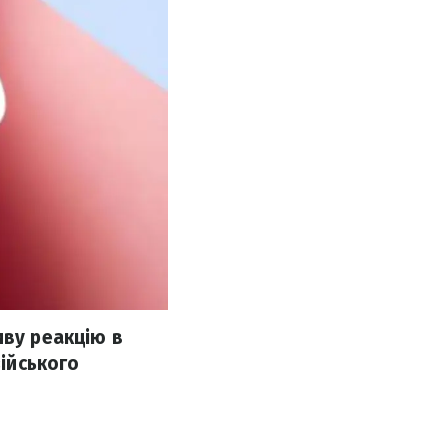
иву реакцію в
зійського