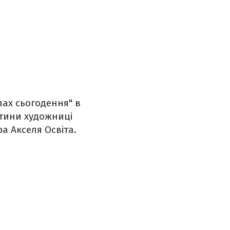
лах сьогодення" в
ртини художниці
 Акселя Освіта.