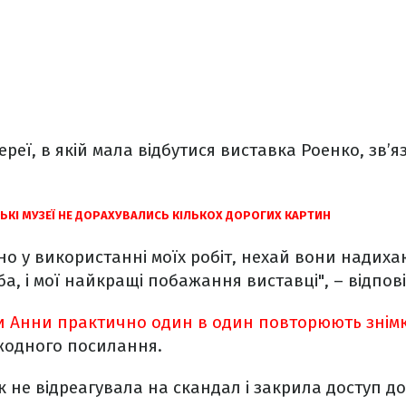
еї, в якій мала відбутися виставка Роенко, зв’яза
ЬКІ МУЗЕЇ НЕ ДОРАХУВАЛИСЬ КІЛЬКОХ ДОРОГИХ КАРТИН
но у використанні моїх робіт, нехай вони надих
а, і мої найкращі побажання виставці", – відпові
 Анни практично один в один повторюють знімк
 жодного посилання.
 не відреагувала на скандал і закрила доступ до 