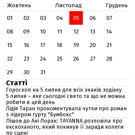
Жовтень
Листопад
Грудень
01
02
03
04
05
06
07
08
09
10
11
12
13
14
15
16
17
18
19
20
21
22
23
24
25
26
27
28
29
30
31
Статті
Гороскоп на 5 липня для всіх знаків зодіаку
5 липня – яке сьогодні свято та що не можна
робити в цей день
Лідія Таран прокоментувала чутки про роман
з лідером гурту "Бумбокс"
Пішов до Ані Лорак: TAYANNA розповіла про
екскоханого, який покинув її заради колеги
по сцені