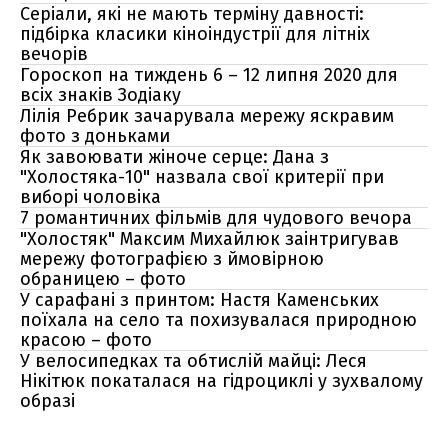
Серіали, які не мають терміну давності:
підбірка класики кіноіндустрії для літніх
вечорів
Гороскоп на тиждень 6 – 12 липня 2020 для
всіх знаків Зодіаку
Лілія Ребрик зачарувала мережу яскравим
фото з доньками
Як завоювати жіноче серце: Дана з
"Холостяка-10" назвала свої критерії при
виборі чоловіка
7 романтичних фільмів для чудового вечора
"Холостяк" Максим Михайлюк заінтригував
мережу фотографією з ймовірною
обраницею – фото
У сарафані з принтом: Настя Каменських
поїхала на село та похизувалася природною
красою – фото
У велосипедках та обтислій майці: Леся
Нікітюк покаталася на гідроциклі у зухвалому
образі