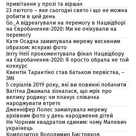
привітання у прозі та віршах
23 лютого – яке сьогодні свято і що не можна
робити в цей день
Go_A відреагували на перемогу в Нацвідборі
на Євробачення-2020: Ми не очікували на
перемогу
Катя Осадча замилувала мережу весняним
образом: яскраві фото
Jerry Heil прокоментувала фінал Нацвідбору
на Євробачення-2020: Я просто обрала не той
конкурс
Квентін Тарантіно став батьком первістка, –
ЗМІ
5 серіалів 2019 року, які ви повинні побачити
Вагітна Джамала зізналася, що мріє про
велику родину: чи планує співачка
народжувати втретє
Дженніфер Лопес замилувала мережу
архівним фото у день народження дітей
Не Чорним квадратом єдиним: чому Малевич
українець
Композитор Володимир Бистряков