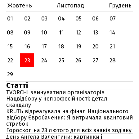
Жовтень
Листопад
Грудень
01
02
03
04
05
06
07
08
09
10
11
12
13
14
15
16
17
18
19
20
21
22
23
24
25
26
27
28
29
Статті
TVORCHI звинуватили організаторів
Нацвідбору у непрофесійності: деталі
скандалу
KRUTЬ відреагувала на фінал Національного
відбору Євробачення: Я витримала квантовий
стрибок
Гороскоп на 23 лютого для всіх знаків зодіаку
День Ангела Валентини: картинки і