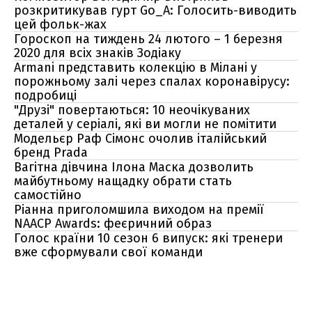
розкритикував гурт Go_A: Голосить-виводить
цей фольк-жах
Гороскоп на тиждень 24 лютого – 1 березня
2020 для всіх знаків Зодіаку
Armani представить колекцію в Мілані у
порожньому залі через спалах коронавірусу:
подробиці
"Друзі" повертаються: 10 неочікуваних
деталей у серіалі, які ви могли не помітити
Модельєр Раф Сімонс очолив італійський
бренд Prada
Вагітна дівчина Ілона Маска дозволить
майбутньому нащадку обрати стать
самостійно
Ріанна приголомшила виходом на премії
NAACP Awards: феєричний образ
Голос країни 10 сезон 6 випуск: які тренери
вже сформували свої команди