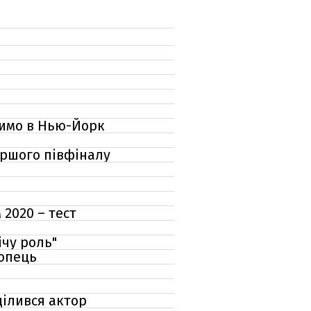
озимо в Нью-Йорк
ершого півфіналу
 2020 – тест
ічу роль"
лопець
ділився актор