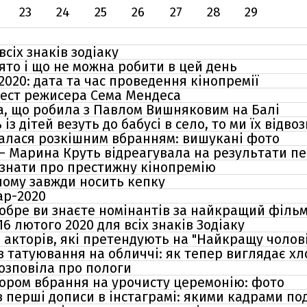
23
24
25
26
27
28
29
сіх знаків зодіаку
вято і що не можна робити в цей день
2020: дата та час проведення кінопремії
фест режисера Сема Мендеса
а, що робила з Павлом Вишняковим на Балі
із дітей везуть до бабусі в село, то ми їх відв
алася розкішним вбранням: вишукані фото
– Марина Круть відреагувала на результати п
о знати про престижну кінопремію
чому завжди носить кепку
ар-2020
добре ви знаєте номінантів за найкращий фільм
6 лютого 2020 для всіх знаків Зодіаку
 акторів, які претендують на "Найкращу чолов
в татуювання на обличчі: як тепер виглядає х
озповіла про пологи
ором вбрання на урочисту церемонію: фото
 перші дописи в інстаграмі: якими кадрами по