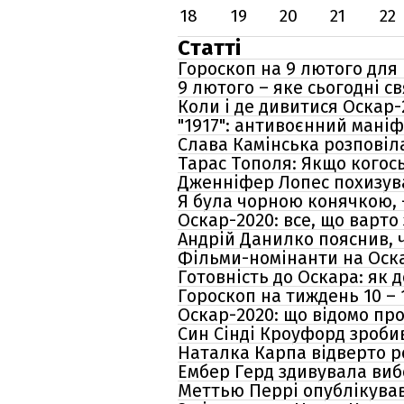
18
19
20
21
22
Статті
Гороскоп на 9 лютого для в
9 лютого – яке сьогодні с
Коли і де дивитися Оскар-
"1917": антивоєнний мані
Слава Камінська розповіл
Тарас Тополя: Якщо когось 
Дженніфер Лопес похизув
Я була чорною конячкою, 
Оскар-2020: все, що варт
Андрій Данилко пояснив, 
Фільми-номінанти на Оск
Готовність до Оскара: як 
Гороскоп на тиждень 10 – 1
Оскар-2020: що відомо про
Син Сінді Кроуфорд зроби
Наталка Карпа відверто р
Ембер Герд здивувала виб
Меттью Перрі опублікував