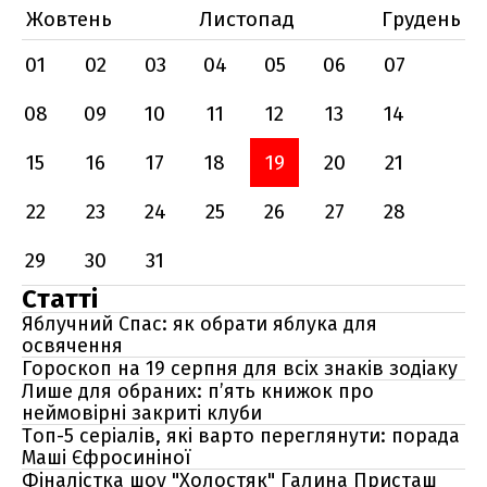
Жовтень
Листопад
Грудень
01
02
03
04
05
06
07
08
09
10
11
12
13
14
15
16
17
18
19
20
21
22
23
24
25
26
27
28
29
30
31
Статті
Яблучний Спас: як обрати яблука для
освячення
Гороскоп на 19 серпня для всіх знаків зодіаку
Лише для обраних: п’ять книжок про
неймовірні закриті клуби
Топ-5 серіалів, які варто переглянути: порада
Маші Єфросиніної
Фіналістка шоу "Холостяк" Галина Присташ