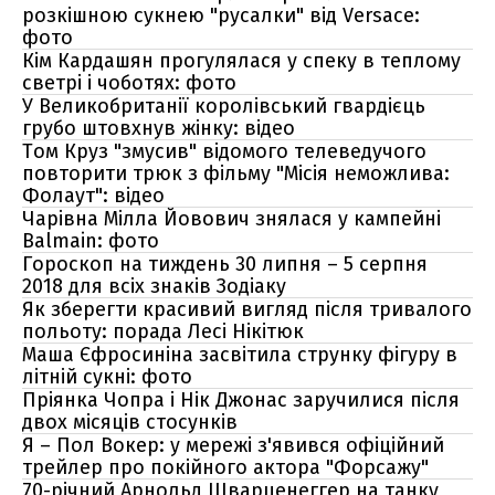
розкішною сукнею "русалки" від Versace:
фото
Кім Кардашян прогулялася у спеку в теплому
светрі і чоботях: фото
У Великобританії королівський гвардієць
грубо штовхнув жінку: відео
Том Круз "змусив" відомого телеведучого
повторити трюк з фільму "Місія неможлива:
Фолаут": відео
Чарівна Мілла Йовович знялася у кампейні
Balmain: фото
Гороскоп на тиждень 30 липня – 5 серпня
2018 для всіх знаків Зодіаку
Як зберегти красивий вигляд після тривалого
польоту: порада Лесі Нікітюк
Маша Єфросиніна засвітила струнку фігуру в
літній сукні: фото
Пріянка Чопра і Нік Джонас заручилися після
двох місяців стосунків
Я – Пол Вокер: у мережі з'явився офіційний
трейлер про покійного актора "Форсажу"
70-річний Арнольд Шварценеггер на танку