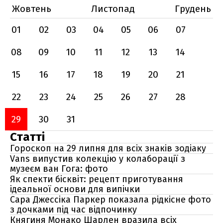
Жовтень
Листопад
Грудень
01
02
03
04
05
06
07
08
09
10
11
12
13
14
15
16
17
18
19
20
21
22
23
24
25
26
27
28
29
30
31
Статті
Гороскоп на 29 липня для всіх знаків зодіаку
Vans випустив колекцію у колаборації з
музеєм ван Гога: фото
Як спекти бісквіт: рецепт приготування
ідеальної основи для випічки
Сара Джессіка Паркер показала рідкісне фото
з дочками під час відпочинку
Княгиня Монако Шарлен вразила всіх