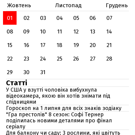
Жовтень
Листопад
Грудень
01
02
03
04
05
06
07
08
09
10
11
12
13
14
15
16
17
18
19
20
21
22
23
24
25
26
27
28
29
30
31
Статті
У США у взутті чоловіка вибухнула
відеокамера, якою він хотів знімати під
спідницями
Гороскоп на 1 липня для всіх знаків зодіаку
"Гра престолів" 8 сезон: Софі Тернер
поділилась новими деталями про фінал
серіалу
Для балкону чи саду: 3 рослини, які цвітуть