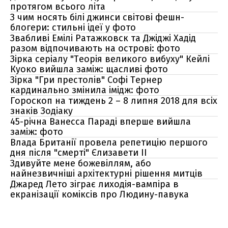
протягом всього літа
З чим носять білі джинси світові фешн-
блогери: стильні ідеї у фото
Звабливі Емілі Ратажковск та Джіджі Хадід
разом відпочивають на острові: фото
Зірка серіалу "Теорія великого вибуху" Кейлі
Куоко вийшла заміж: щасливі фото
Зірка "Гри престолів" Софі Тернер
кардинально змінила імідж: фото
Гороскоп на тиждень 2 – 8 липня 2018 для всіх
знаків Зодіаку
45-річна Ванесса Параді вперше вийшла
заміж: фото
Влада Британії провела репетицію першого
дня після "смерті" Єлизавети ІІ
Здивуйте мене божевіллям, або
найнезвичніші архітектурні рішення митців
Джаред Лето зіграє лиходія-вампіра в
екранізації коміксів про Людину-павука