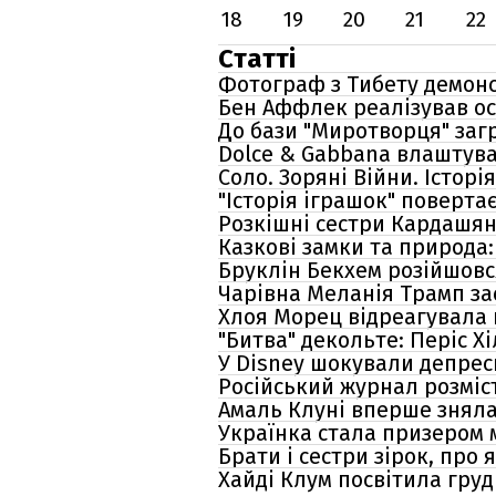
18
19
20
21
22
Статті
Фотограф з Тибету демонст
Бен Аффлек реалізував о
До бази "Миротворця" заг
Dolce & Gabbana влаштува
Соло. Зоряні Війни. Історі
"Історія іграшок" поверта
Розкішні сестри Кардашян
Казкові замки та природа
Бруклін Бекхем розійшовся
Чарівна Меланія Трамп за
Хлоя Морец відреагувала 
"Битва" декольте: Періс Х
У Disney шокували депрес
Російський журнал розміс
Амаль Клуні вперше знялас
Українка стала призером 
Брати і сестри зірок, про 
Хайді Клум посвітила гру