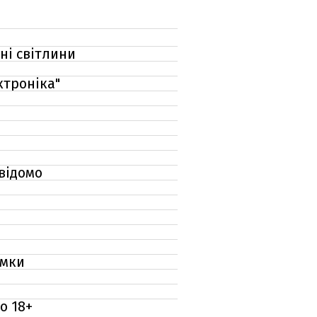
ні світлини
ктроніка"
 відомо
імки
о 18+