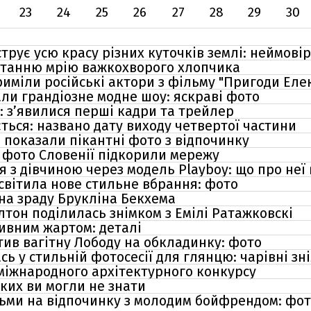
23
24
25
26
27
28
29
30
рує усю красу різних куточків землі: неймовір
станню мрію важкохворого хлопчика
риміли російські актори з фільму "Пригоди Еле
ли грандіозне модне шоу: яскраві фото
я: з’явилися перші кадри та трейлер
ється: названо дату виходу четвертої частини
 показали пікантні фото з відпочинку
: фото Словенії підкорили мережу
 з дівчиною через модель Playboy: що про неї
світила нове стильне вбрання: фото
на зраду Брукліна Бекхема
ілтон поділилась знімком з Емілі Ратажковскі
ивним жартом: деталі
тив вагітну Лободу на обкладинку: фото
ь у стильній фотосесії для глянцю: чарівні зн
міжнародного архітектурного конкурсу
яких ви могли не знати
дьми на відпочинку з молодим бойфрендом: фот