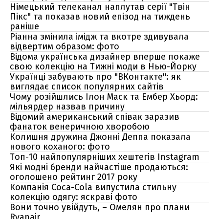
Німецький телеканал наплутав серії "Твін
Пікс" та показав новий епізод на тиждень
раніше
Ріанна змінила імідж та вкотре здивувала
відвертим образом: фото
Відома українська дизайнер вперше покаже
свою колекцію на Тижні моди в Нью-Йорку
Українці забувають про "ВКонтакте": як
виглядає список популярних сайтів
Чому розійшлись Ілон Маск та Ембер Хьорд:
мільярдер назвав причину
Відомий американський співак заразив
фанаток венеричною хворобою
Колишня дружина Джонні Деппа показала
нового коханого: фото
Топ-10 найпопулярніших хештегів Instagram
Які модні бренди найчастіше продаються:
оголошено рейтинг 2017 року
Компанія Coca-Cola випустила стильну
колекцію одягу: яскраві фото
Вони точно увійдуть, – Омелян про плани
Ryanair