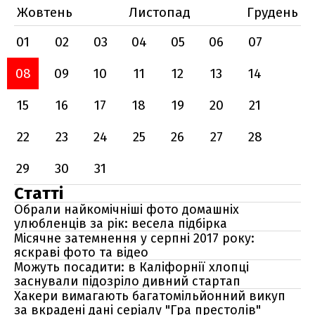
Жовтень
Листопад
Грудень
01
02
03
04
05
06
07
08
09
10
11
12
13
14
15
16
17
18
19
20
21
22
23
24
25
26
27
28
29
30
31
Статті
Обрали найкомічніші фото домашніх
улюбленців за рік: весела підбірка
Місячне затемнення у серпні 2017 року:
яскраві фото та відео
Можуть посадити: в Каліфорнії хлопці
заснували підозріло дивний стартап
Хакери вимагають багатомільйонний викуп
за вкрадені дані серіалу "Гра престолів"