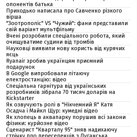
опонентів батька
Приходько написала про Савченко різкого
вірша
"Зоотрополіс" VS "Чужий": фани представили
свій варіант мультфільму
Вчені розробили спеціального робота, який
очищуватиме судини від тромбів
Науковці виявили нову користь від курячих
яєць
Ryanair зробив українцям приємний
подарунок
В Google випробовали літаючу
електростанцію: відео
Спеціальна гарнітура від українських
розробників зібрала 70 тисяч доларів на
Kickstarter
Як озвучують ролі в "Нікчемний Я" Катя
Осадча і Майкл Щур: кумедні відео
Як хлопець в аквапарку порушив всі закони
фізики: курйозне відео
Сценарист "Кварталу 95" зняв надихаючу
стрічку про переселенців з Луганська