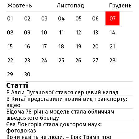
Жовтень
Листопад
Грудень
01
02
03
04
05
06
07
08
09
10
11
12
13
14
15
16
17
18
19
20
21
22
23
24
25
26
27
28
29
30
Статті
В Алли Пугачової стався серцевий напад
В Китаї представили новий вид транспорту:
відео
Відома 78-річна модель стала обличчям
шведського бренду
Єва Лонгорія стала доктором наук:
фотодоказ
Вони навіть не люди, – Ерік Трамп про