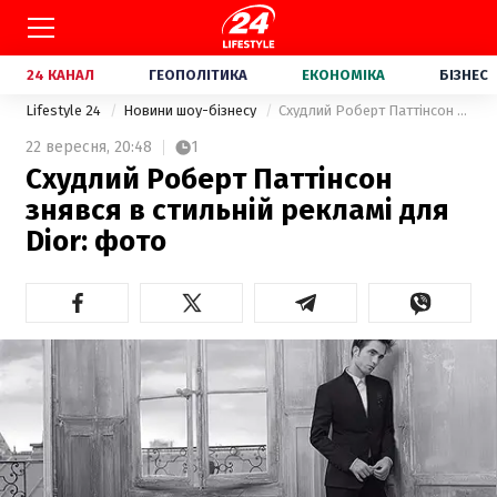
24 КАНАЛ
ГЕОПОЛІТИКА
ЕКОНОМІКА
БІЗНЕС
Lifestyle 24
Новини шоу-бізнесу
Схудлий Роберт Паттінсон знявся в стильній рекламі для Dior: фото
22 вересня,
20:48
1
Схудлий Роберт Паттінсон
знявся в стильній рекламі для
Dior: фото