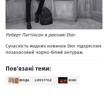
Роберт Паттінсон в рекламі Dior
Сучасність модних новинок Dior підкреслює
позачасовий чорно-білий антураж.
Пов'язані теми:
МОДА
LIFESTYLE
КІНО