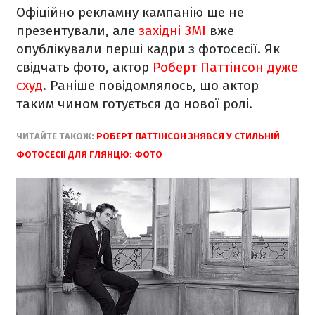
Офіційно рекламну кампанію ще не
презентували, але
західні ЗМІ
вже
опублікували перші кадри з фотосесії. Як
свідчать фото, актор
Роберт Паттінсон дуже
схуд
. Раніше повідомлялось, що актор
таким чином готується до нової ролі.
ЧИТАЙТЕ ТАКОЖ:
РОБЕРТ ПАТТІНСОН ЗНЯВСЯ У СТИЛЬНІЙ
ФОТОСЕСІЇ ДЛЯ ГЛЯНЦЮ: ФОТО