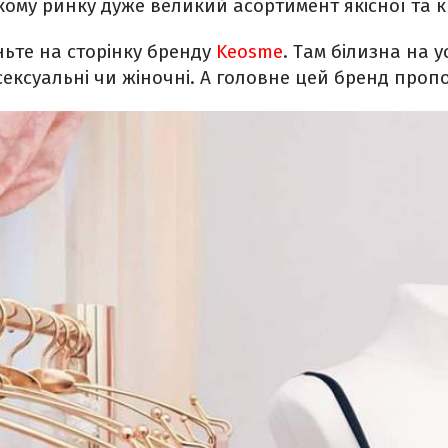
кому ринку дуже великий асортимент якісної та к
ьте на сторінку бренду
Keosme
. Там білизна на у
 сексуальні чи жіночні. А головне цей бренд проп