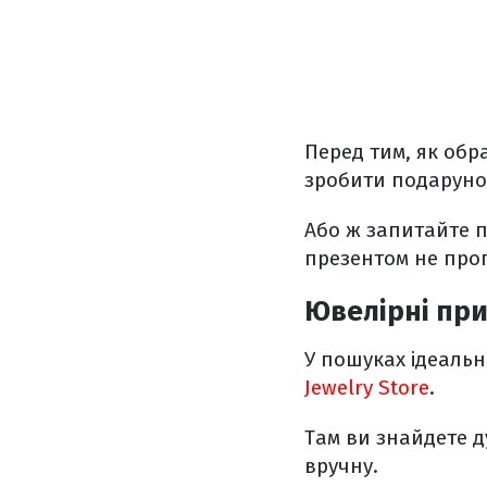
Перед тим, як обр
зробити подарунок
Або ж запитайте п
презентом не прог
Ювелірні пр
У пошуках ідеаль
Jewelry Store
.
Там ви знайдете д
вручну.