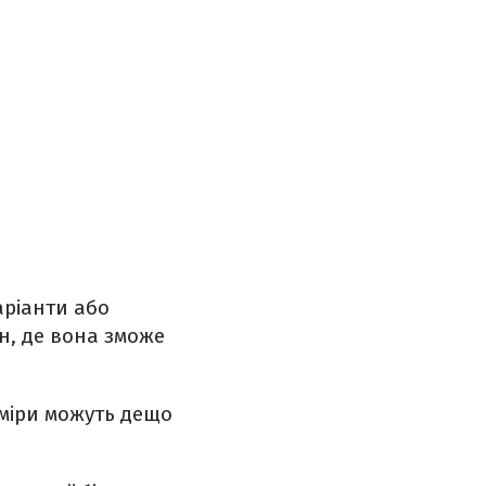
аріанти або
н, де вона зможе
зміри можуть дещо