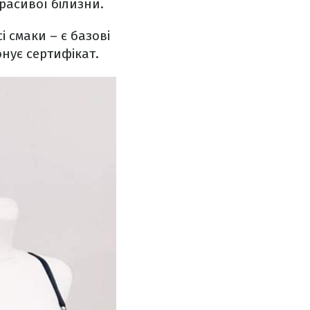
расивої білизни.
сі смаки – є базові
онує сертифікат.