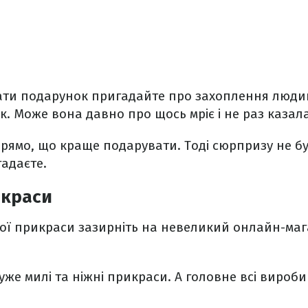
ати подарунок пригадайте про захоплення людин
. Може вона давно про щось мріє і не раз казала
рямо, що краще подарувати. Тоді сюрпризу не бу
адаєте.
икраси
ної прикраси зазирніть на невеликий онлайн-ма
уже милі та ніжні прикраси. А головне всі вироб