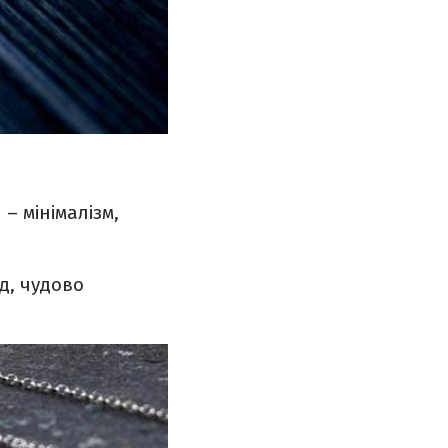
 – мінімалізм,
д, чудово