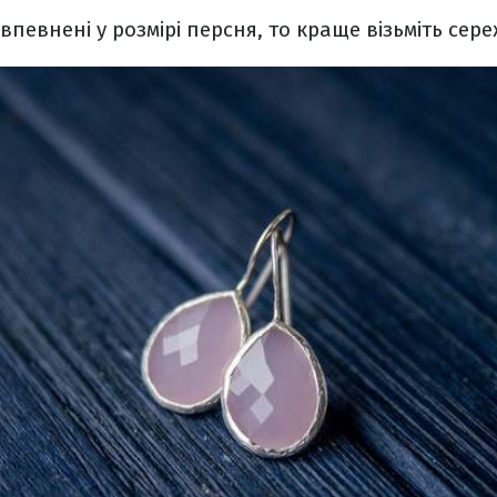
впевнені у розмірі персня, то краще візьміть сер