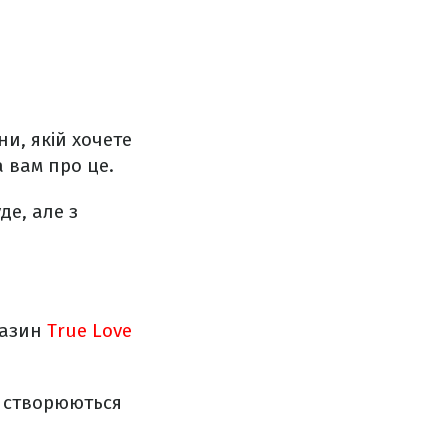
и, якій хочете
 вам про це.
де, але з
газин
True Love
и створюються