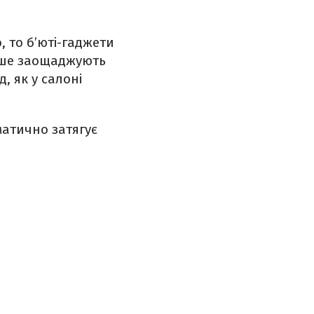
 то б’юті-гаджети
лише заощаджують
, як у салоні
матично затягує