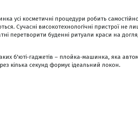
ка усі косметичні процедури робить самостійно,
ться. Сучасні високотехнологічні пристрої не 
атні перетворити буденні ритуали краси на догляд
таких б'юті-гаджетів – плойка-машинка, яка авто
ерез кілька секунд формує ідеальний локон.