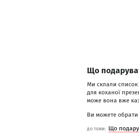
Що подаруват
Ми склали список 
для коханої презен
може вона вже каз
Ви можете обрати 
Що подарув
ДО ТЕМИ: