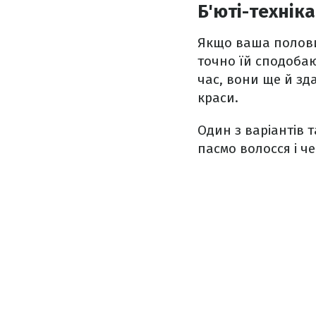
Б'юті-техніка
Якщо ваша половин
точно їй сподобаю
час, вони ще й зд
краси.
Один з варіантів 
пасмо волосся і ч