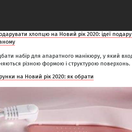
дарувати хлопцю на Новий рік 2020: ідеї подарун
аному
ати набір для апаратного манікюру, у який вход
ізняються різною формою і структурою поверхонь.
унки на Новий рік 2020: як обрати