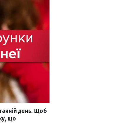
танній день. Щоб
ку, що