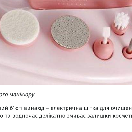
ого манікюру
ий б’юті винахід – електрична щітка для очищен
о та водночас делікатно змиває залишки космети