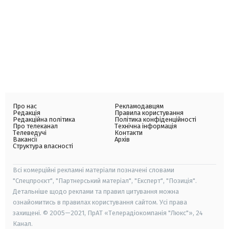
Про нас
Рекламодавцям
Редакція
Правила користування
Редакційна політика
Політика конфіденційності
Про телеканал
Технічна інформація
Телеведучі
Контакти
Вакансії
Архів
Структура власності
Всі комерційні рекламні матеріали позначені словами
"Спецпроєкт", "Партнерський матеріал", "Експерт", "Позиція".
Детальніше щодо реклами та правил цитування можна
ознайомитись в правилах користування сайтом. Усі права
захищені. © 2005—2021, ПрАТ «Телерадіокомпанія "Люкс"», 24
Канал.