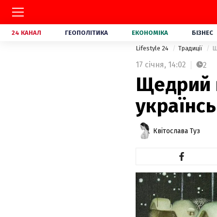
24 КАНАЛ
ГЕОПОЛІТИКА
ЕКОНОМІКА
БІЗНЕС
Lifestyle 24
Традиції
Щ
17 січня,
14:02
2
Щедрий в
українсь
Квітослава Туз