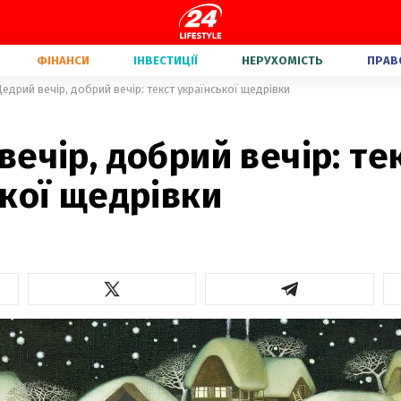
ФІНАНСИ
ІНВЕСТИЦІЇ
НЕРУХОМІСТЬ
ПРАВ
едрий вечір, добрий вечір: текст української щедрівки
ечір, добрий вечір: те
кої щедрівки