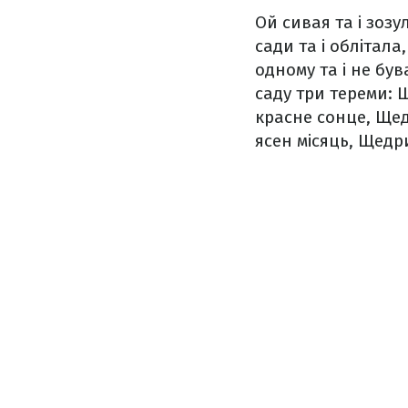
Ой сивая та і зозу
сади та і облітала,
одному та і не був
саду три тереми:
Щ
красне сонце,
Щедр
ясен місяць,
Щедри