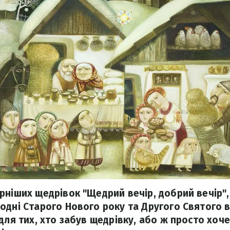
рніших щедрівок "Щедрий вечір, добрий вечір",
одні Старого Нового року та Другого Святого 
для тих, хто забув щедрівку, або ж просто хоче