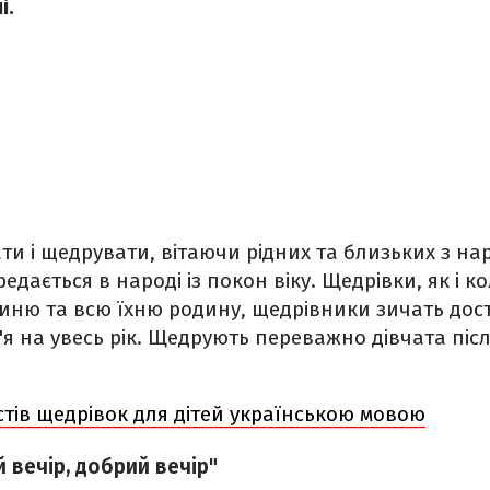
і.
ти і щедрувати, вітаючи рідних та близьких з н
редається в народі із покон віку. Щедрівки, як і 
иню та всю їхню родину, щедрівники зичать дост
я на увесь рік. Щедрують переважно дівчата післ
стів щедрівок для дітей українською мовою
 вечір, добрий вечір"