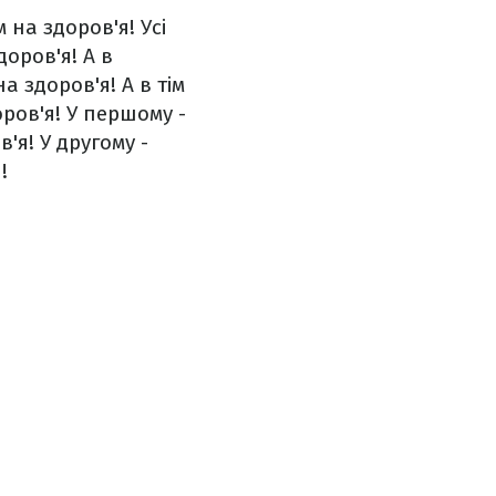
 на здоров'я!
Усі
оров'я!
А в
а здоров'я!
А в тім
ров'я!
У першому -
в'я!
У другому -
!