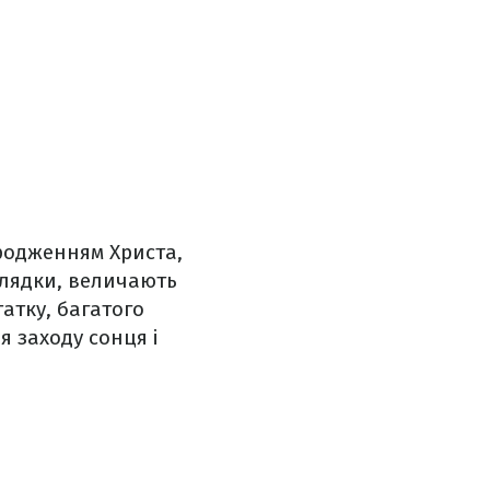
ародженням Христа,
колядки, величають
атку, багатого
я заходу сонця і