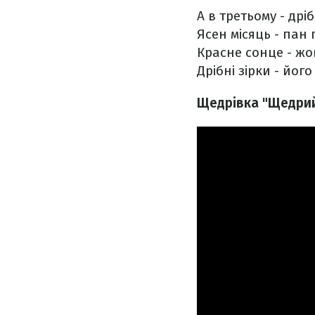
А в третьому - дріб
Ясен місяць - пан 
Красне сонце - жо
Дрібні зірки - його
Щедрівка "Щедрий 