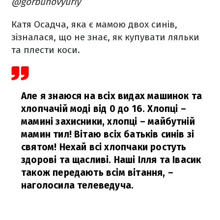
@gorbunovyuriy
Катя Осадча, яка є мамою двох синів,
зізналася, що не знає, як купувати ляльки
та плести коси.
Але я знаюся на всіх видах машинок та
хлопчачій моді від 0 до 16. Хлопці –
мамині захисники, хлопці – майбутній
мамин тил! Вітаю всіх батьків синів зі
святом! Нехай всі хлопчаки ростуть
здорові та щасливі. Наші Ілля та Івасик
також передають всім вітання,
–
наголосила телеведуча.