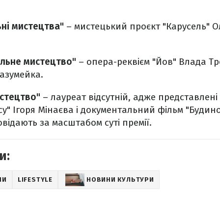
ьні мистецтва"
– мистецький проєкт "Карусель" 
альне мистецтво"
– опера-реквієм "Йов" Влада Тр
Разумейка.
истецтво"
– лауреат відсутній, адже представлені
у" Ігоря Мінаєва і документальний фільм "Будин
овідають за масштабом суті премії.
и:
НИ
LIFESTYLE
НОВИНИ КУЛЬТУРИ