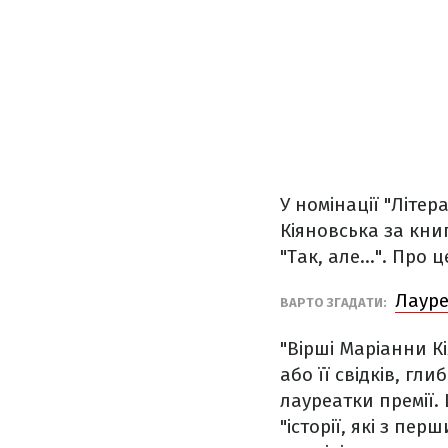
У номінації "Літе
Кіяновська за книг
"Так, але...". Про 
Лауре
ВАРТО ЗГАДАТИ:
"Вірші Маріанни К
або її свідків, гл
лауреатки премії.
"історії, які з пе