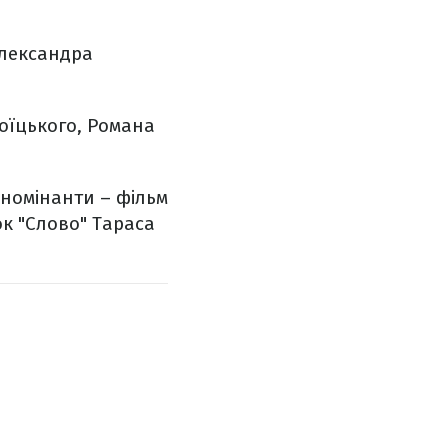
Олександра
оїцького, Романа
 номінанти – фільм
ок "Слово" Тараса