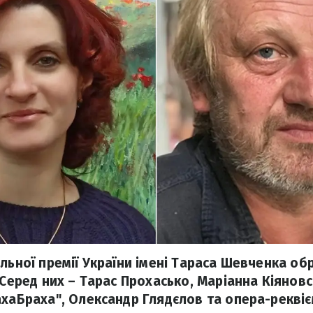
льної премії України імені Тараса Шевченка об
 Серед них – Тарас Прохасько, Маріанна Кіяновс
ахаБраха", Олександр Глядєлов та опера-реквіє