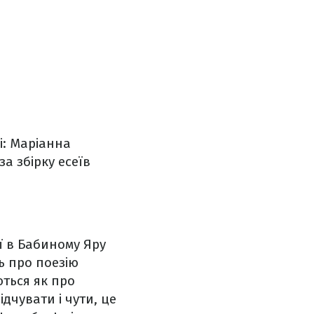
і: Маріанна
за збірку есеїв
ї в Бабиному Яру
ть про поезію
ються як про
ідчувати і чути, це