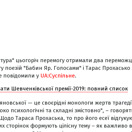
ратура" цьогоріч перемогу отримали два переможц
у поезій "Бабин Яр. Голосами" і Тарас Прохасько 
це повідомили у
UA:Суспільне
.
ати Шевченківської премії-2019: повний список
іяновської — це своєрідні монологи жертв трагеді
ибоко психологічні та складні змістовно", – говоря
 Щодо Тараса Прохаська, то про його есеї відгуку
рших сторінок формують цілісну тему – як важливо в