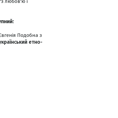
"з любов'ю і
упний:
вгенія Подобна з
український етно-