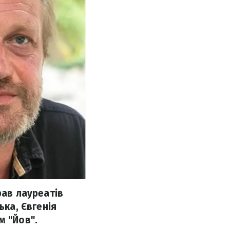
рав лауреатів
ька, Євгенія
м "Йов".