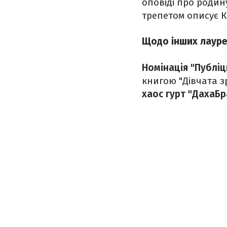
оповіді про родин
трепетом описує Ка
Щодо інших лауреа
Номінація "Публіц
книгою "Дівчата з
хаос гурт "ДахаБр