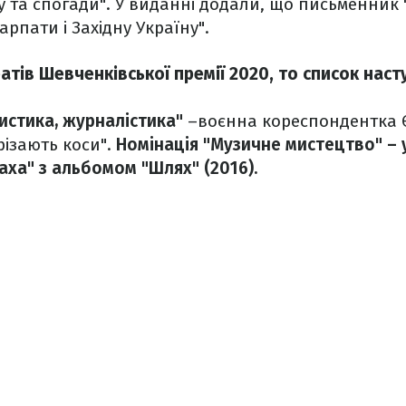
у та спогади". У виданні додали, що письменник 
рпати і Західну Україну".
тів Шевченківської премії 2020, то список наст
истика, журналістика"
–воєнна кореспондентка Є
різають коси".
Номінація "Музичне мистецтво"
– 
аха" з альбомом "Шлях" (2016).