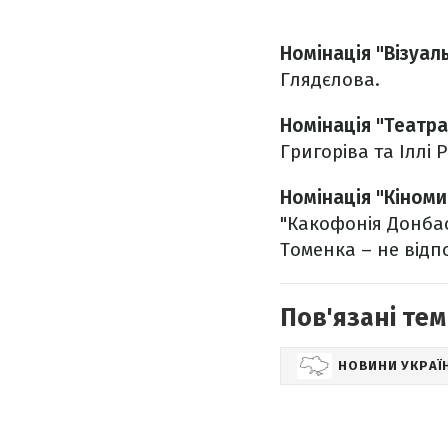
Номінація "Візуал
Глядєлова.
Номінація "Театр
Григоріва та Іллі 
Номінація "Кіном
"Какофонія Донбас
Томенка – не відп
Пов'язані тем
НОВИНИ УКРАЇ