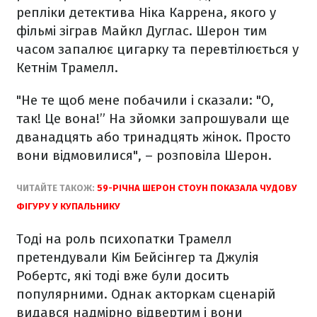
репліки детектива Ніка Каррена, якого у
фільмі зіграв Майкл Дуглас. Шерон тим
часом запалює цигарку та перевтілюється у
Кетнім Трамелл.
"Не те щоб мене побачили і сказали: "О,
так! Це вона!” На зйомки запрошували ще
дванадцять або тринадцять жінок. Просто
вони відмовилися", – розповіла Шерон.
ЧИТАЙТЕ ТАКОЖ:
59-РІЧНА ШЕРОН СТОУН ПОКАЗАЛА ЧУДОВУ
ФІГУРУ У КУПАЛЬНИКУ
Тоді на роль психопатки Трамелл
претендували Кім Бейсінгер та Джулія
Робертс, які тоді вже були досить
популярними. Однак акторкам сценарій
видався надмірно відвертим і вони