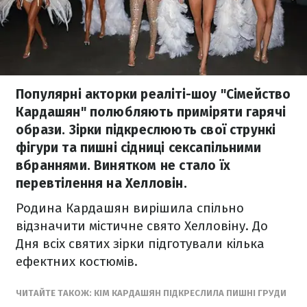
Популярні акторки реаліті-шоу "Сімейство
Кардашян" полюбляють приміряти гарячі
образи. Зірки підкреслюють свої стрункі
фігури та пишні сідниці сексапільними
вбраннями. Винятком не стало їх
перевтілення на Хелловін.
Родина Кардашян вирішила спільно
відзначити містичне свято Хелловіну. До
Дня всіх святих зірки підготували кілька
ефектних костюмів.
ЧИТАЙТЕ ТАКОЖ: КІМ КАРДАШЯН ПІДКРЕСЛИЛА ПИШНІ ГРУДИ