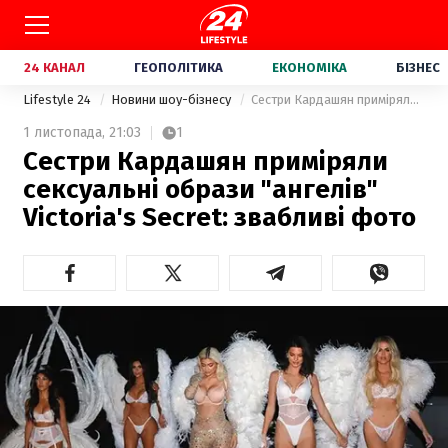
24 КАНАЛ
ГЕОПОЛІТИКА
ЕКОНОМІКА
БІЗНЕС
Lifestyle 24
Новини шоу-бізнесу
Сестри Кардашян приміряли сексуальні образи "ангелів" Victoria's Secret: звабливі фото
1 листопада,
21:03
1
Сестри Кардашян приміряли
сексуальні образи "ангелів"
Victoria's Secret: звабливі фото