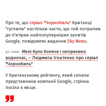
Про те, що
серіал "Чорнобиль"
британці
"гуглили" настільки часто, що той потрапив
до п'ятірки найпопулярніших запитів
Google, повідомляє видання
Sky News
.
Мені було боляче і неприємно
ДО ТЕМИ:
водночас, – Людмила Ігнатенко про серіал
"Чорнобиль"
У британському рейтингу, який склали
представники компанії Google, стрічка
посіла 4 місце.