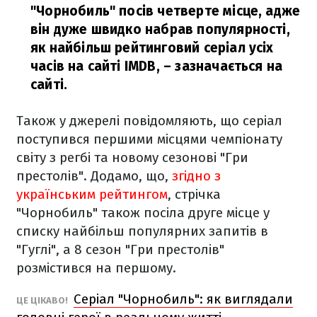
"Чорнобиль" посів четверте місце, адже
він дуже швидко набрав популярності,
як найбільш рейтинговий серіал усіх
часів на сайті IMDB,
– зазначається на
сайті.
Також у джерелі повідомляють, що серіал
поступився першими місцями чемпіонату
світу з регбі та новому сезонові "Гри
престолів". Додамо, що,
згідно з
українським рейтингом
, стрічка
"Чорнобиль" також посіла друге місце у
списку найбільш популярних запитів в
"Гуглі", а 8 сезон "Гри престолів"
розмістився на першому.
Серіал "Чорнобиль": як виглядали
ЦЕ ЦІКАВО!