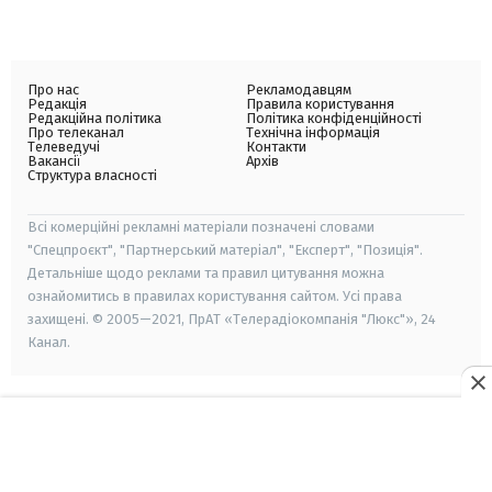
Про нас
Рекламодавцям
Редакція
Правила користування
Редакційна політика
Політика конфіденційності
Про телеканал
Технічна інформація
Телеведучі
Контакти
Вакансії
Архів
Структура власності
Всі комерційні рекламні матеріали позначені словами
"Спецпроєкт", "Партнерський матеріал", "Експерт", "Позиція".
Детальніше щодо реклами та правил цитування можна
ознайомитись в правилах користування сайтом. Усі права
захищені. © 2005—2021, ПрАТ «Телерадіокомпанія "Люкс"», 24
Канал.