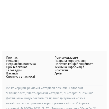
Про нас
Рекламодавцям
Редакція
Правила користування
Редакційна політика
Політика конфіденційності
Про телеканал
Технічна інформація
Телеведучі
Контакти
Вакансії
Архів
Структура власності
Всі комерційні рекламні матеріали позначені словами
"Спецпроєкт", "Партнерський матеріал", "Експерт", "Позиція".
Детальніше щодо реклами та правил цитування можна
ознайомитись в правилах користування сайтом. Усі права
захищені. © 2005—2021, ПрАТ «Телерадіокомпанія "Люкс"», 24