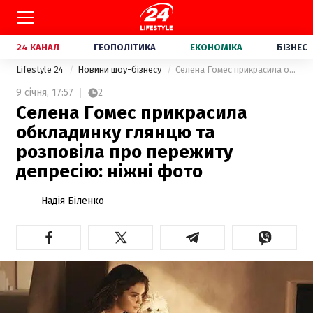
24 КАНАЛ
ГЕОПОЛІТИКА
ЕКОНОМІКА
БІЗНЕС
Lifestyle 24
Новини шоу-бізнесу
Селена Гомес прикрасила обкладинку глянцю та розповіла про пережиту депресію: ніжні фото
9 січня,
17:57
2
Селена Гомес прикрасила
обкладинку глянцю та
розповіла про пережиту
депресію: ніжні фото
Надія Біленко