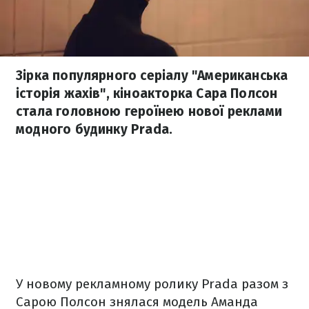
Зірка популярного серіалу "Американська
історія жахів", кіноакторка Сара Полсон
стала головною героїнею нової реклами
модного будинку Prada.
У новому рекламному ролику Prada разом з
Сарою Полсон знялася модель Аманда