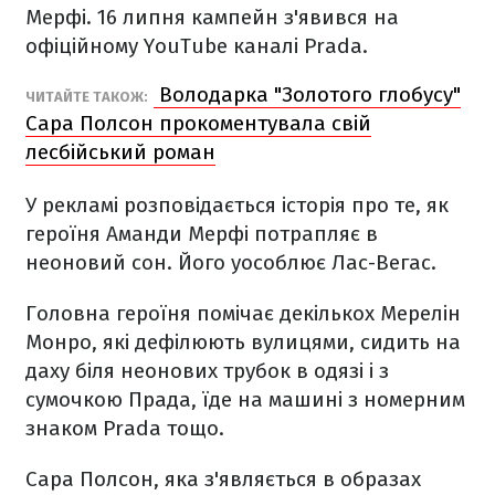
Мерфі. 16 липня кампейн з'явився на
офіційному YouTube каналі Prada.
Володарка "Золотого глобусу"
ЧИТАЙТЕ ТАКОЖ:
Сара Полсон прокоментувала свій
лесбійський роман
У рекламі розповідається історія про те, як
героїня Аманди Мерфі потрапляє в
неоновий сон. Його уособлює Лас-Вегас.
Головна героїня помічає декількох Мерелін
Монро, які дефілюють вулицями, сидить на
даху біля неонових трубок в одязі і з
сумочкою Прада, їде на машині з номерним
знаком Prada тощо.
Сара Полсон, яка з'являється в образах