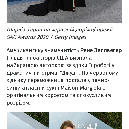
Шарліз Терон на червоній доріжці премії
SAG Awards 2020 / Getty Images
Американську знаменитість
Рене Зеллвегер
Гільдія кіноакторів США визнала
найкращою акторкою завдяки її роботі у
драматичній стрічці "Джуді". На червоному
хіднику переможниця постала у темно-
синій атласній сукні Maison Margiela з
оригінальним корсетом та спокусливим
розрізом.