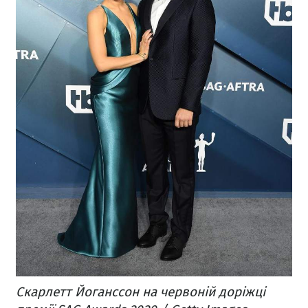
Скарлетт Йоганссон на червоній доріжці