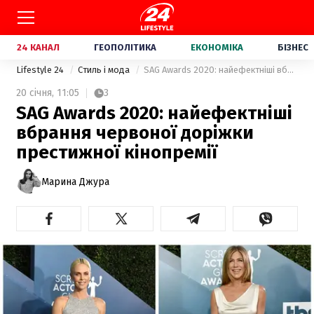
24 КАНАЛ
ГЕОПОЛІТИКА
ЕКОНОМІКА
БІЗНЕС
Lifestyle 24
Стиль і мода
SAG Awards 2020: найефектніші вбрання червоної доріжки престижної кінопремії
20 січня,
11:05
3
SAG Awards 2020: найефектніші
вбрання червоної доріжки
престижної кінопремії
Марина Джура