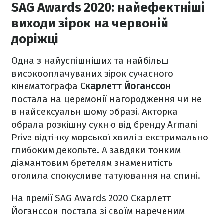
SAG Awards 2020: найефектніші
виходи зірок на червоній
доріжці
Одна з найуспішніших та найбільш
високооплачуваних зірок сучасного
кінематографа
Скарлетт Йоганссон
постала на церемонії нагородження чи не
в найсексуальнішому образі. Акторка
обрала розкішну сукню від бренду Armani
Prive відтінку морської хвилі з екстримально
глибоким декольте. А завдяки тонким
діамантовим бретелям знаменитість
оголила спокусливе татуювання на спині.
На премії SAG Awards 2020 Скарлетт
Йоганссон постала зі своїм нареченим