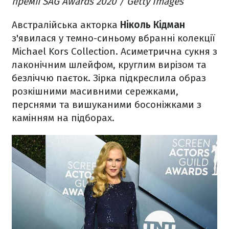
премії SAG Awards 2020 / Getty Images
Австралійська акторка
Ніколь Кідман
з'явилася у темно-синьому вбранні колекції
Michael Kors Collection. Асиметрична сукня з
лаконічним шлейфом, круглим вирізом та
безліччю паєток. Зірка підкреслила образ
розкішними масивними сережками,
перснями та вишуканими босоніжками з
камінням на підборах.