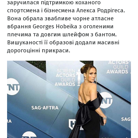
заручилася підтримкою коханого
спортсмена і бізнесмена Алекса Родрігеса.
Вона обрала звабливе чорне атласне
вбрання Georges Hobeika з оголеними
плечима та довгим шлейфом з бантом.
Вишуканості її образові додали масивні
дорогоцінні прикраси.