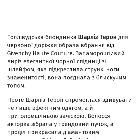
Голлівудська блондинка
Шарліз Терон
для
червоної доріжки обрала вбрання від
Givenchy Haute Couture. Запаморочливий
виріз елегантної чорної спідниці зі
шлейфом, яка підкреслила стрункі ноги
знаменитості, вона поєднала з блискучим
топом.
Проте Шарліз Терон спромоглася здивувати
не лише ефектним одягом, а й
приголомшливою зачіскою. Волосся
акторка зібрала у трендовий пучок, а
проділ прикрасила діамантовим