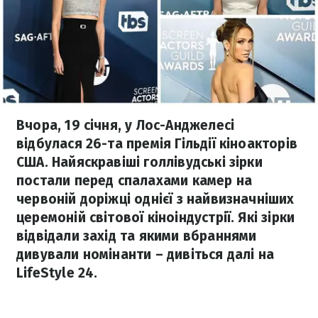
Вчора, 19 січня, у Лос-Анджелесі
відбулася 26-та премія Гільдії кіноакторів
США. Найяскравіші голлівудські зірки
постали перед спалахами камер на
червоній доріжці однієї з найвизначніших
церемоній світової кіноіндустрії. Які зірки
відвідали захід та якими вбраннями
дивували номінанти – дивіться далі на
LifeStyle 24.