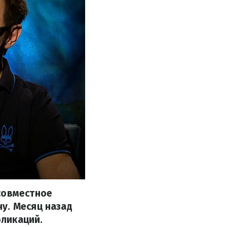
совместное
у. Месяц назад
бликаций.