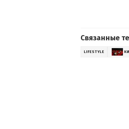
Связанные т
LIFESTYLE
К