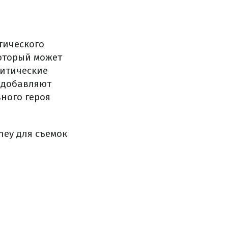
тического
который может
литические
– добавляют
ного героя
ey для съемок