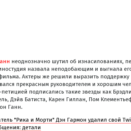
Ганн
неоднозначно шутил об изнасилованиях, п
киностудия назвала неподобающим и выгнала ег
фильма. Актеры же решили выразить поддержку
авался прекрасным руководителем и хорошим че
-петицией подписались такие звезды как Брэдли
ль, Дэйв Батиста, Карен Гиллан, Пом Клементье
он Ганн.
тель "Рика и Морти" Дэн Гармон удалил свой Twit
бщения: детали