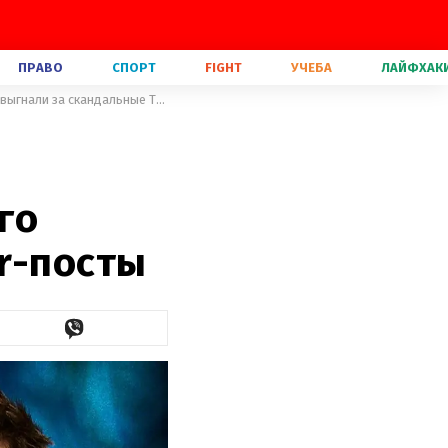
ПРАВО
СПОРТ
FIGHT
УЧЕБА
ЛАЙФХАК
Звезды "Стражей галактики" поддержали режиссера, которого выгнали за скандальные Twitter-посты
го
r-посты