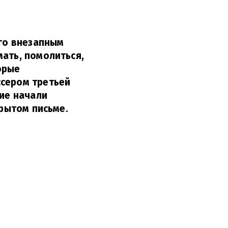
го внезапным
мать, помолиться,
орые
ссером третьей
гие начали
рытом письме.