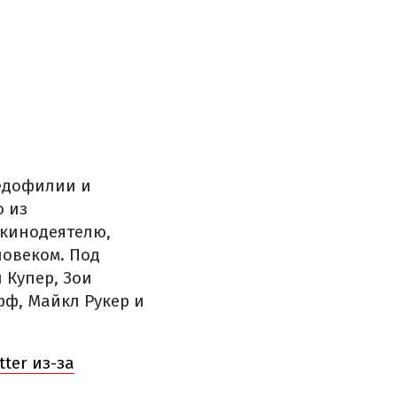
едофилии и
о из
 кинодеятелю,
ловеком. Под
 Купер, Зои
фф, Майкл Рукер и
ter из-за