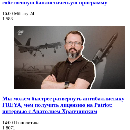
собственную баллистическую программу
16:00
Military 24
1 583
Мы можем быстрее развернуть антибаллистику
FREYA, чем получить лицензию на Patriot:
интервью с Анатолием Храпчинским
14:00
Геополитика
1 807
1