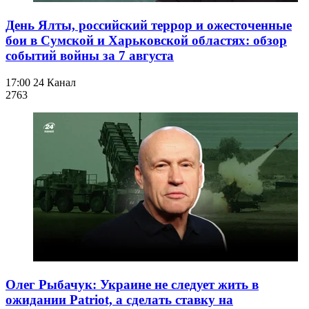
День Ялты, российский террор и ожесточенные
бои в Сумской и Харьковской областях: обзор
событий войны за 7 августа
17:00
24 Канал
276
3
Олег Рыбачук: Украине не следует жить в
ожидании Patriot, а сделать ставку на