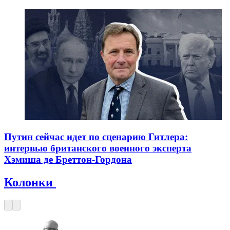
Путин сейчас идет по сценарию Гитлера:
интервью британского военного эксперта
Хэмиша де Бреттон-Гордона
Колонки