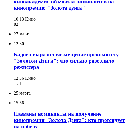
киноакадемия объявила номинантов на
кинопремию "Золота дзиґа"
10:13
Кино
82
27 марта
12:36
Бадоев выразил возмущение оргкомитету
"Золотой Дзиги": что сильно разозлило
режиссера
12:36
Кино
1 311
25 марта
15:56
Названы номинанты на получение
кинопремии "Золота Дзиґа": кто претендует
на победу