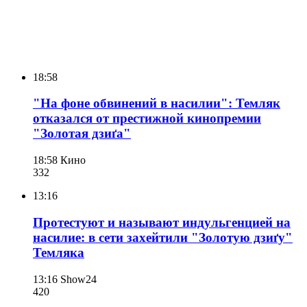
18:58
"На фоне обвинений в насилии": Темляк
отказался от престижной кинопремии
"Золотая дзиґа"
18:58
Кино
332
13:16
Протестуют и называют индульгенцией на
насилие: в сети захейтили "Золотую дзиґу"
Темляка
13:16
Show24
420