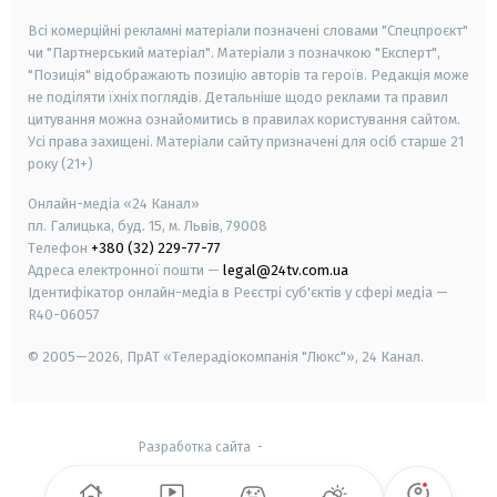
Всі комерційні рекламні матеріали позначені словами "Спецпроєкт"
чи "Партнерський матеріал". Матеріали з позначкою "Експерт",
"Позиція" відображають позицію авторів та героїв. Редакція може
не поділяти їхніх поглядів. Детальніше щодо реклами та правил
цитування можна ознайомитись в правилах користування сайтом.
Усі права захищені.
Матеріали сайту призначені для осіб старше
21
року (21+)
Онлайн-медіа «24 Канал»
пл. Галицька, буд. 15, м. Львів, 79008
Телефон
+380 (32) 229-77-77
Адреса електронної пошти —
legal@24tv.com.ua
Ідентифікатор онлайн-медіа в Реєстрі суб'єктів у сфері медіа —
R40-06057
© 2005—2026,
ПрАТ «Телерадіокомпанія "Люкс"», 24 Канал.
Разработка сайта
-