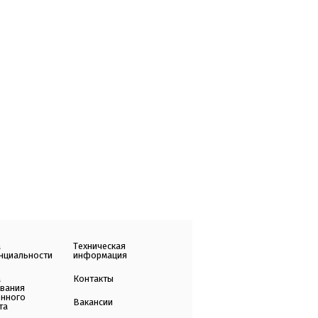
а
Техническая
нциальности
информация
а
Контакты
ования
енного
Вакансии
та