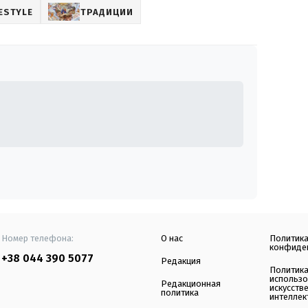
FESTYLE
ТРАДИЦИИ
Номер телефона:
О нас
Политик
конфиде
+38 044 390 5077
Редакция
Политик
использ
Редакционная
искусств
политика
интеллек