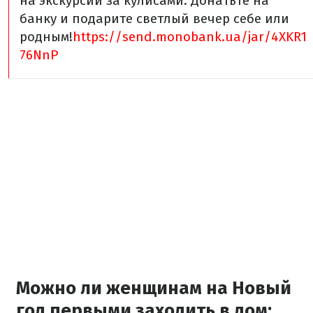
на экскурсии за кулисами. Донатьте на
банку и подарите светлый вечер себе или
родным!
https://send.monobank.ua/jar/4XKR1
76NnP
Можно ли женщинам на Новый
год первыми заходить в дом: