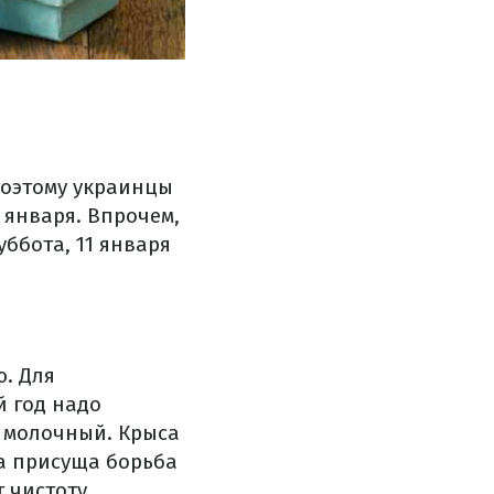
Поэтому украинцы
 января. Впрочем,
ббота, 11 января
ю. Для
й год надо
и молочный. Крыса
ка присуща борьба
 чистоту,