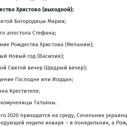
ество Христово (выходной);
вятой Богородицы Марии;
ого апостола Стефана;
ание Рождества Христова (Мелании);
рый Новый год (Василия);
рой Святой вечер (Щедрый вечер);
щение Господне или Иордан;
нна Крестителя;
икомученицы Татьяны.
го 2020 приходится на среду, Сочельник украин
ледующей неделе января – в понедельник, а Рож