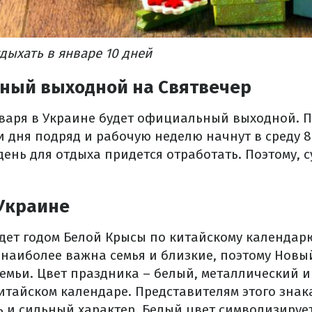
дыхать в январе 10 дней
ный выходной на Святвечер
нваря в Украине будет официальный выходной. 
и дня подряд и рабочую неделю начнут в среду 8
нь для отдыха придется отработать. Поэтому, су
 Украине
удет годом Белой Крысы по китайскому календар
 наиболее важна семья и близкие, поэтому Новы
семьи. Цвет праздника – белый, металлический 
китайском календаре. Представителям этого зна
 и сильный характер. Белый цвет символизирует