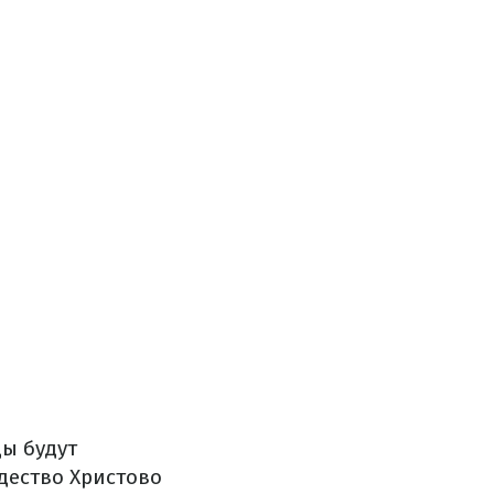
цы будут
дество Христово