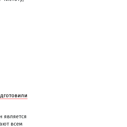
одготовили
н является
ают всем