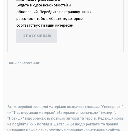
Будьте в курсе всех новостей и
обновлений! Перейдите на страницу наших
рассылок, чтобы выбрать те, которые
соответствуют вашим интересам.
К РАССЫЛКАМ
Наши приложения:
android
apple
smart tv
samsung smart tv
Всі комерційні рекламні матеріали позначені словами "Спецпроєкт"
чи "Партнерський матеріал". Матеріали з позначкою "Експерт",
"Позиція" відображають позицію авторів та героїв. Редакція може
не поділяти їхніх поглядів. Детальніше щодо реклами та правил
цитування можна ознайомитись в правилах користування сайтом.