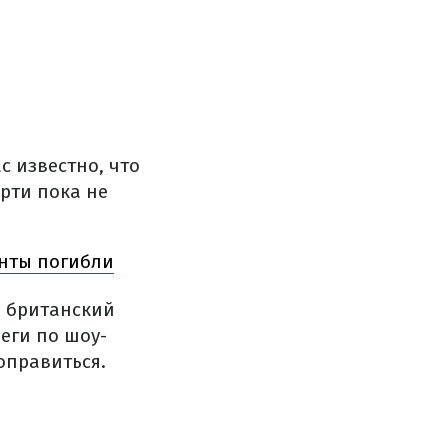
 известно, что
ерти пока не
анты погибли
, британский
еги по шоу-
оправиться.