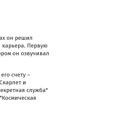
дах он решил
я карьера. Первую
ором он озвучивал
его счету –
Скарлет и
"Секретная служба"
, "Космическая