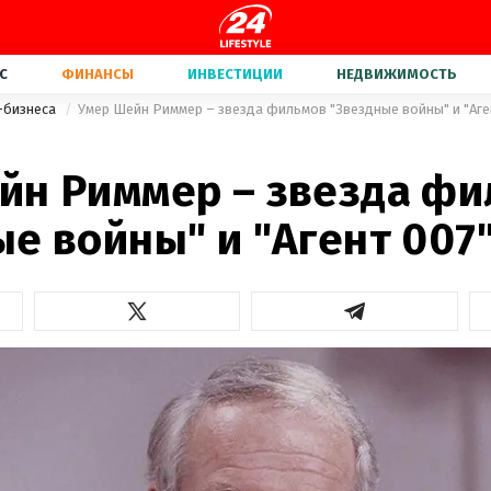
С
ФИНАНСЫ
ИНВЕСТИЦИИ
НЕДВИЖИМОСТЬ
-бизнеса
Умер Шейн Риммер – звезда фильмов "Звездные войны" и "Аге
йн Риммер – звезда ф
е войны" и "Агент 007