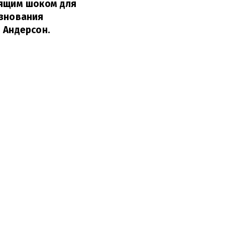
оящим шоком для
езнования
 Андерсон.