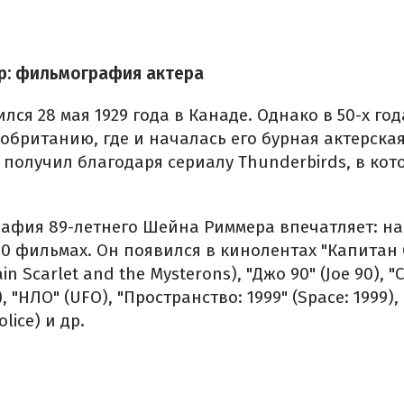
р: фильмография актера
ся 28 мая 1929 года в Канаде. Однако в 50-х го
обританию, где и началась его бурная актерска
 получил благодаря сериалу Thunderbirds, в кот
афия 89-летнего Шейна Риммера впечатляет: на 
00 фильмах. Он появился в кинолентах "Капитан 
n Scarlet and the Mysterons), "Джо 90" (Joe 90), 
e), "НЛО" (UFO), "Пространство: 1999" (Space: 1999)
lice) и др.