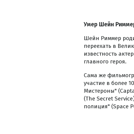
Умер Шейн Римме
Шейн Риммер родил
переехать в Велик
известность актер
главного героя.
Сама же фильмогр
участие в более 1
Мистероны" (Captai
(The Secret Servic
полиция" (Space Po