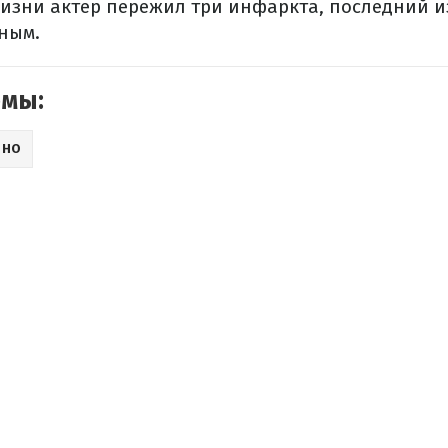
жизни актер пережил три инфаркта, последний и
ьным.
емы:
ИНО