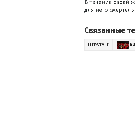
В течение своей 
для него смертел
Связанные т
LIFESTYLE
К