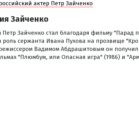
российский актер Петр Зайченко
ия Зайченко
Петр Зайченко стал благодаря фильму "Парад пла
л роль сержанта Ивана Пухова на прозвище "Кро
 режиссером Вадимом Абдрашитовым он получил
ьмах "Плюмбум, или Опасная игра" (1986) и "Арма