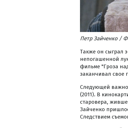
Петр Зайченко / 
Также он сыграл э
непогашенной луны
фильме "Гроза над
заканчивал свое 
Следующей важной
(2011). В кинокар
старовера, жившег
Зайченко пришлось
Следствием съемо