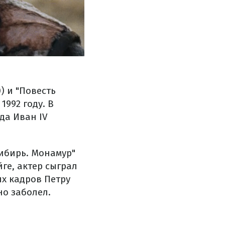
) и "Повесть
1992 году. В
да Иван IV
ибирь. Монамур"
йге, актер сыграл
ых кадров Петру
но заболел.