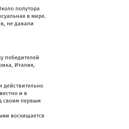
 Около полутора
ксуальная в мире.
в, не давали
ку победителей
ика, Италия,
и действительно
вестно и в
д своим первым
рыми восхищается