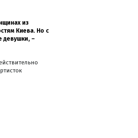
енщинах из
стям Киева. Но с
е девушки,
–
действительно
артисток