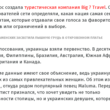
рос создала
туристическая компания Big 7 Travel
.
вателей сети определяли, какая нация самая се
нтам, которые отдавали свои голоса за фаворито
в или ограничений в выборе.
КАМЕНСКИХ ЗАСВЕТИЛА ПЫШНУЮ ГРУДЬ В ОТКРОВЕННОМ ПЛАТЬЕ
олосования, украинцы взяли первенство. В десят
я, Филиппины, Бразилия, Австралия, Южная Афр
ритания и Канада.
е данные имеют свое объяснение, ведь украину
х из самых привлекательных женщин. Об этом из
, откуда родом популярный певец Maluma. Пере
тист признался, что хочет увидеть не только
ности столицы, но и украинских девушек, кото